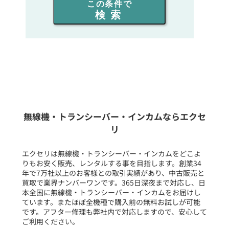
この条件で
検索
同時通話人数を選ぶ
販売
/
レンタル
/
リース
新品
/
中古
生産終了品を含む
無線機・トランシーバー・インカムならエクセ
リ
フリーワード入力(製品名等)
エクセリは無線機・トランシーバー・インカムをどこよ
りもお安く販売、レンタルする事を目指します。創業34
年で7万社以上のお客様との取引実績があり、中古販売と
選択条件をリセット
買取で業界ナンバーワンです。365日深夜まで対応し、日
本全国に無線機・トランシーバー・インカムをお届けし
ています。またほぼ全機種で購入前の無料お試しが可能
です。アフター修理も弊社内で対応しますので、安心して
ご利用ください。