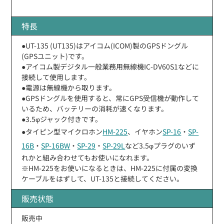
特長
●UT-135 (UT135)はアイコム(ICOM)製のGPSドングル
(GPSユニット)です。
●アイコム製デジタル一般業務用無線機IC-DV60S1などに
接続して使用します。
●電源は無線機から取ります。
●GPSドングルを使用すると、常にGPS受信機が動作して
いるため、バッテリーの消耗が速くなります。
●3.5φジャック付きです。
●タイピン型マイクロホン
HM-225
、イヤホン
SP-16
・
SP-
16B
・
SP-16BW
・
SP-29
・
SP-29L
など3.5φプラグのいず
れかと組み合わせてもお使いになれます。
※HM-225をお使いになるときは、HM-225に付属の変換
ケーブルをはずして、UT-135と接続してください。
販売状態
販売中