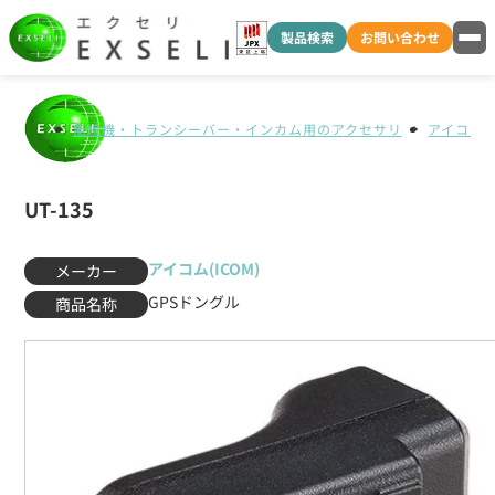
製品検索
お問い合わせ
無線機・トランシーバー・インカム用のアクセサリ
アイコム(I
UT-135
アイコム(ICOM)
メーカー
GPSドングル
商品名称