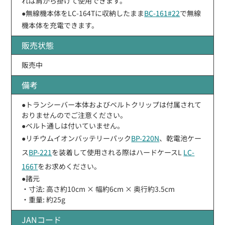
れば肩から掛けて使用できます。
●無線機本体をLC-164Tに収納したまま
BC-161#22
で無線
機本体を充電できます。
販売状態
販売中
備考
●トランシーバー本体およびベルトクリップは付属されて
おりませんのでご注意ください。
●ベルト通しは付いていません。
●リチウムイオンバッテリーパック
BP-220N
、乾電池ケー
ス
BP-221
を装着して使用される際はハードケースL
LC-
166T
をお求めください。
●諸元
・寸法: 高さ約10cm × 幅約6cm × 奥行約3.5cm
・重量: 約25g
JANコード