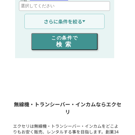
通信距離を選ぶ
さらに条件を絞る
出力を選ぶ
この条件で
検索
同時通話人数を選ぶ
販売
/
レンタル
/
リース
新品
/
中古
生産終了品を含む
無線機・トランシーバー・インカムならエクセ
リ
フリーワード入力(製品名等)
エクセリは無線機・トランシーバー・インカムをどこよ
りもお安く販売、レンタルする事を目指します。創業34