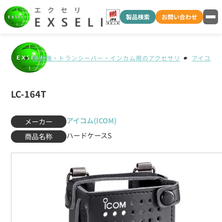
製品検索
お問い合わせ
無線機・トランシーバー・インカム用のアクセサリ
アイコム(I
LC-164T
アイコム(ICOM)
メーカー
ハードケースS
商品名称