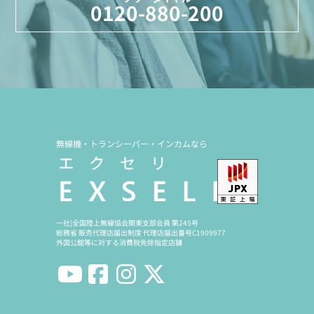
0120-880-200
無線機・トランシーバー・インカムなら
一社)全国陸上無線協会関東支部会員 第245号
総務省 販売代理店届出制度 代理店届出番号C1909977
外国公館等に対する消費税免除指定店舗