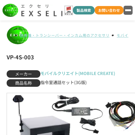
製品検索
お問い合わせ
無線機・トランシーバー・インカム用のアクセサリ
モバイルクリ
VP-4S-003
モバイルクリエイト(MOBILE CREATE)
メーカー
指令室通話セット(3G版)
商品名称