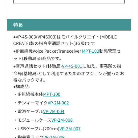
特長
●VP-4S-003(VP4S003)はモバイルクリエイト(MOBILE
CREATE)製の指令室通話セット(3G版)です。
●IP無線機Voice PacketTransceiver
MPT-100
動態管理セ
ット(移動局)の商品です。
●音声通話セット(移動局)
VP-4S-001
に加え、事務所の指
令局(基地局)として利用するためのオプションが揃ったお
得なパックです。
●構成品:
・IP無線機本体
MPT-100
・テンキーマイク
VP-2M-002
・電源ケーブル
VP-2M-004
・モジュールケース
VP-2M-008
・USBケーブル(200cm)
VP-2M-007
・指令室ラック
VP-2M-009