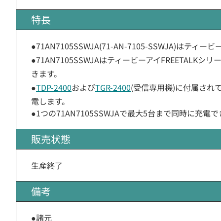
特長
●71AN7105SSWJA(71-AN-7105-SSWJA)はティ
●71AN7105SSWJAはティービーアイFREETAL
きます。
●
TDP-2400
および
TGR-2400
(受信専用機)に付属さ
電します。
●1つの71AN7105SSWJAで最大5台まで同時に充電
販売状態
生産終了
備考
●諸元