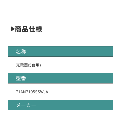
商品仕様
名称
充電器(5台用)
型番
71AN7105SSWJA
メーカー