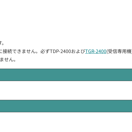
す。
0に接続できません。必ずTDP-2400および
TGR-2400
(受信専用
ません。