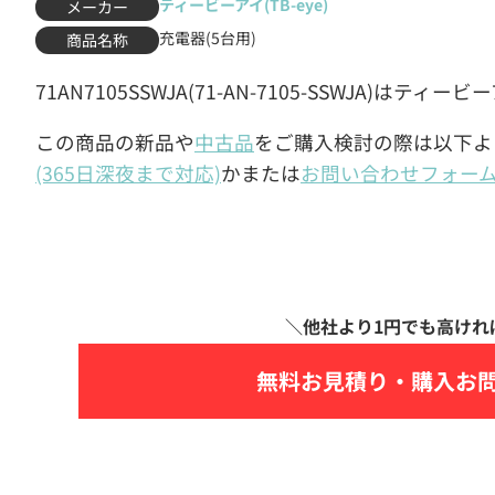
ティービーアイ(TB-eye)
メーカー
充電器(5台用)
商品名称
71AN7105SSWJA(71-AN-7105-SSWJA)はティ
この商品の新品や
中古品
をご購入検討の際は以下よ
(365日深夜まで対応)
かまたは
お問い合わせフォー
無料お見積り・
購入お