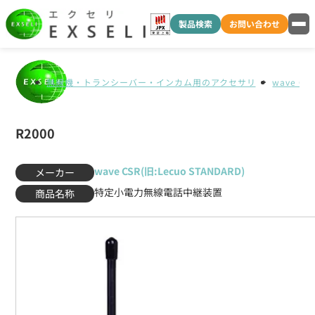
製品検索
お問い合わせ
無線機・トランシーバー・インカム用のアクセサリ
wave CS
R2000
wave CSR(旧:Lecuo STANDARD)
メーカー
特定小電力無線電話中継装置
商品名称