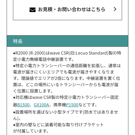
お見積・お問い合わせ
はこちら
特長
●R2000 (R-2000)はwave CSR(旧:Lecuo Standard)製の特
定小電力無線電話中継装置です。
●特定小電力トランシーバーの通信距離を拡張し、通常は
電波が届きにくいエリアでも電波が届きやすくなりま
す。理論値でエリアが2倍になります。中継装置を置く位
置は、どこの場所にいるトランシーバーからも電波が届
く位置に設置します。
●対応機はwave CSR製の特定小電力トランシーバー固定
器
B1500
、
GX100A
、携帯機
P1500
などです。
●設置場所を選ばない小型タイプです(防水ではありませ
ん)。
●室内の壁などに装着可能な取り付けブラケット
が付属しています。