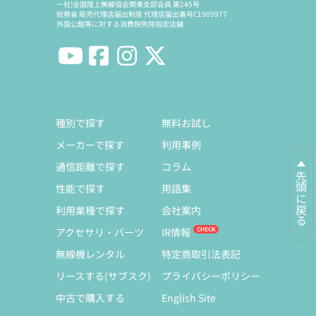
一社)全国陸上無線協会関東支部会員 第245号
総務省 販売代理店届出制度 代理店届出番号C1909977
外国公館等に対する消費税免除指定店舗
種別で探す
無料お試し
メーカーで探す
利用事例
通信距離で探す
コラム
先頭に戻る
性能で探す
用語集
利用業種で探す
会社案内
アクセサリ・パーツ
IR情報
無線機レンタル
特定商取引法表記
リースする(サブスク)
プライバシーポリシー
中古で購入する
English Site