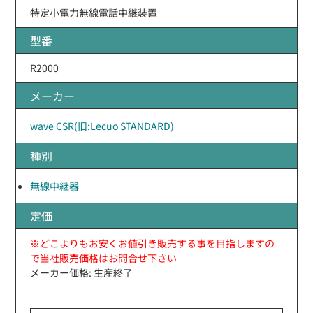
特定小電力無線電話中継装置
型番
R2000
メーカー
wave CSR(旧:Lecuo STANDARD)
種別
無線中継器
定価
※どこよりもお安くお値引き販売する事を目指しますの
で当社販売価格はお問合せ下さい
メーカー価格: 生産終了