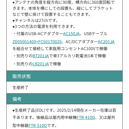
●アンテナの角度を縦方向に90度、横方向に360度回転で
きます。本体を横にしての設置も、縦にしてブラケット
などで壁に掛けて設置することもできます。
●チャンネルは27chです。
●3つの方法の電源を利用できます。
・付属のUSB-ACアダプター
AC150JA
、USBケーブル
ZD05001400+FC50170020
、AC/DCアダプター
AC201JA
を組合せて接続して家庭用コンセントAC100Vで稼働
・別売りの
BT201JA
で単3アルカリ乾電池3本で稼働
・別売りの
LB201JA
で稼働
販売状態
生産終了
備考
●生産終了品(EOL)です。2025/2/14現在メーカー在庫は若
干あります。後継品は屋内用中継機
FTR-410D
、又は屋外
型中継器
FTR-510D
です。