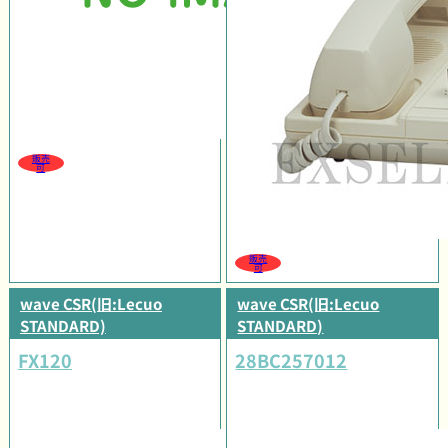
販売
可
販売
可
wave CSR(旧:Lecuo
wave CSR(旧:Lecuo
STANDARD)
STANDARD)
FX120
28BC257012