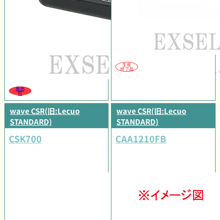
生産
終了品
販売
可
wave CSR(旧:Lecuo
wave CSR(旧:Lecuo
STANDARD)
STANDARD)
CSK700
CAA1210FB