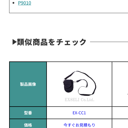
P9010
類似商品をチェック
製品画像
型番
EX-CC1
価格
今すぐお見積もり