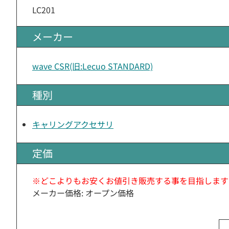
LC201
メーカー
wave CSR(旧:Lecuo STANDARD)
種別
キャリングアクセサリ
定価
※どこよりもお安くお値引き販売する事を目指します
メーカー価格: オープン価格