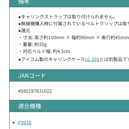
備考
●キャリングストラップは取り付けられません。
●無線機購入時に付属されているベルトクリップは取
●諸元
・寸法: 高さ約110mm × 幅約90mm × 奥行約45mm
・重量: 約35g
・対応ベルト幅: 約4.5cm
●アイコム製のキャリングケース
LC-201
とは別製品で
JANコード
4580197831022
適合機種
P2010