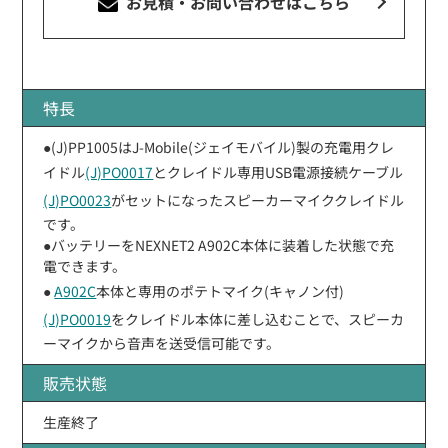
お見積・お問い合わせ
はこちら
特長
●(J)PP1005はJ-Mobile(ジェイモバイル)製の充電用クレ
イドル
(J)PO0017
とクレイドル専用USB電源接続ケーブル
(J)PO0023
がセットになったスピーカーマイククレイドル
です。
●バッテリーをNEXNET2 A902C本体に装着した状態で充
電できます。
●
A902C
本体と専用のポテトマイク(キャノン付)
(J)PO0019
をクレイドル本体に差し込むことで、スピーカ
ーマイクから音声を送受信可能です。
販売状態
生産終了