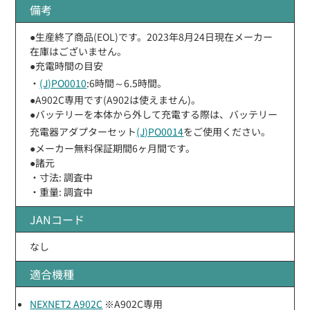
備考
●生産終了商品(EOL)です。2023年8月24日現在メーカー
在庫はございません。
●充電時間の目安
・
(J)PO0010
:6時間～6.5時間。
●A902C専用です(A902は使えません)。
●バッテリーを本体から外して充電する際は、バッテリー
充電器アダプターセット
(J)PO0014
をご使用ください。
●メーカー無料保証期間6ヶ月間です。
●諸元
・寸法: 調査中
・重量: 調査中
JANコード
なし
適合機種
NEXNET2 A902C
※A902C専用