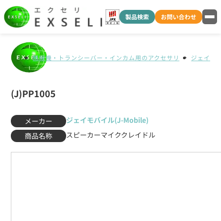
製品検索
お問い合わせ
無線機・トランシーバー・インカム用のアクセサリ
ジェイモバイ
(J)PP1005
ジェイモバイル(J-Mobile)
メーカー
スピーカーマイククレイドル
商品名称