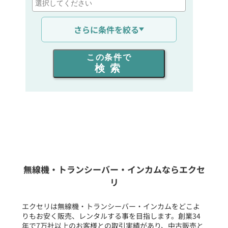
通信距離を選ぶ
さらに条件を絞る
出力を選ぶ
この条件で
検索
同時通話人数を選ぶ
販売
/
レンタル
/
リース
新品
/
中古
生産終了品を含む
無線機・トランシーバー・インカムならエクセ
リ
フリーワード入力(製品名等)
エクセリは無線機・トランシーバー・インカムをどこよ
りもお安く販売、レンタルする事を目指します。創業34
年で7万社以上のお客様との取引実績があり、中古販売と
選択条件をリセット