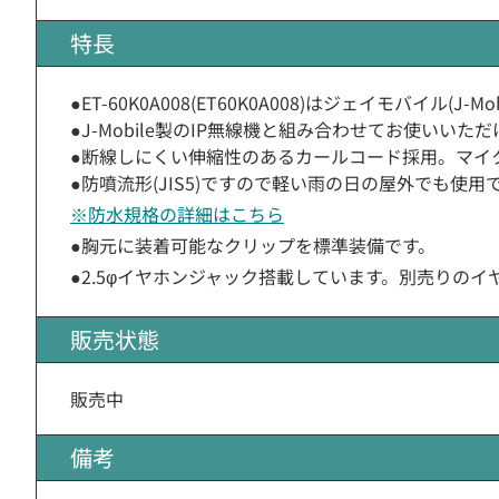
特長
●ET-60K0A008(ET60K0A008)はジェイモバイル(J
●J-Mobile製のIP無線機と組み合わせてお使いいた
●断線しにくい伸縮性のあるカールコード採用。マイ
●防噴流形(JIS5)ですので軽い雨の日の屋外でも使用
※防水規格の詳細はこちら
●胸元に装着可能なクリップを標準装備です。
●2.5φイヤホンジャック搭載しています。別売りのイ
販売状態
販売中
備考