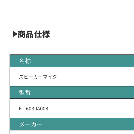
商品仕様
名称
スピーカーマイク
型番
ET-60K0A008
メーカー