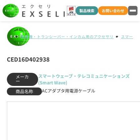
製品検索
お問い合わせ
無線機・トランシーバー・インカム用のアクセサリ
スマートウ
CED16D402938
スマートウェーブ・テレコミュニケーションズ
メーカ
ー
(Smart Wave)
ACアダプタ用電源ケーブル
商品名称