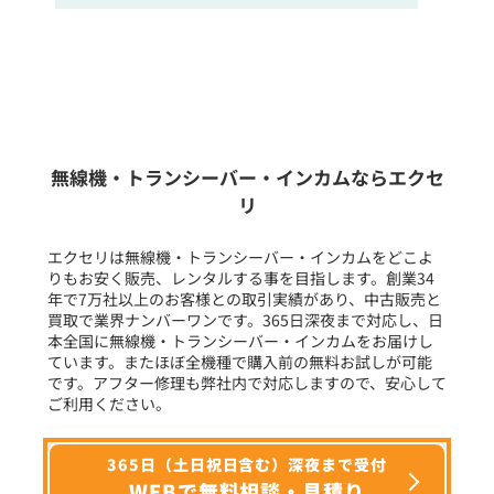
販売
/
レンタル
/
リース
新品
/
中古
生産終了品を含む
無線機・トランシーバー・インカムならエクセ
リ
フリーワード入力(製品名等)
エクセリは無線機・トランシーバー・インカムをどこよ
りもお安く販売、レンタルする事を目指します。創業34
年で7万社以上のお客様との取引実績があり、中古販売と
選択条件をリセット
買取で業界ナンバーワンです。365日深夜まで対応し、日
本全国に無線機・トランシーバー・インカムをお届けし
ています。またほぼ全機種で購入前の無料お試しが可能
です。アフター修理も弊社内で対応しますので、安心して
ご利用ください。
365日（土日祝日含む）深夜まで受付
WEBで無料相談・見積り