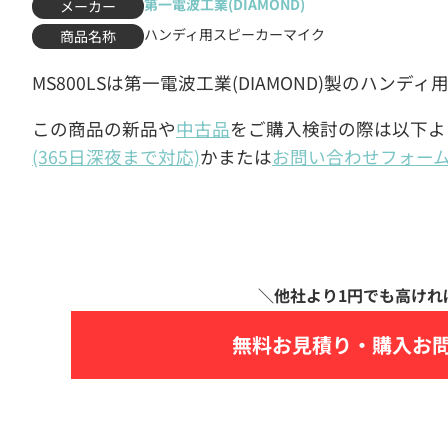
第一電波工業(DIAMOND)
メーカー
ハンディ用スピーカーマイク
商品名称
MS800LSは第一電波工業(DIAMOND)製のハン
この商品の新品や
中古品
をご購入検討の際は以下よ
(365日深夜まで対応)
かまたは
お問い合わせフォー
無料お見積り・
購入お