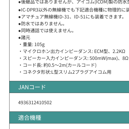
●後継品ではありませんが、アイコム(ICOM)製の防
●IC-DPR3以外の無線機でも下記適合機種に物理
●アマチュア無線機ID-31、ID-51にも装着できます。
●防水ではありません。
●同時通話では使えません。
●諸元
・重量: 105g
・マイクロホン出力インピーダンス: ECM型、2.2KΩ
・スピーカー入力インピーダンス: 500mW(max)、8Ω
・コード長: 約0.5〜2m(カールコード)
・コネクタ形状:L型スリム2プラグアイコム用
JANコード
4936312410502
適合機種