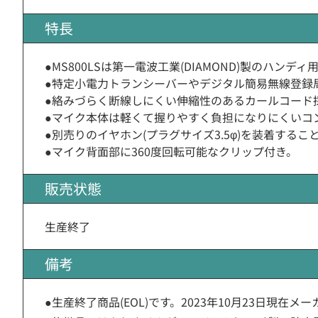
特長
●MS800LSは第一電波工業(DIAMOND)製のハン
●特定小電力トランシーバーやデジタル簡易無線登録
●絡みづらく断線しにくい伸縮性のあるカールコード
●マイク本体は軽くて握りやすく負担になりにくいコ
●別売りのイヤホン(プラグサイズ3.5φ)を装着するこ
●マイク背面部に360度回転可能なクリップ付き。
販売状態
生産終了
備考
●生産終了商品(EOL)です。2023年10月23日現在