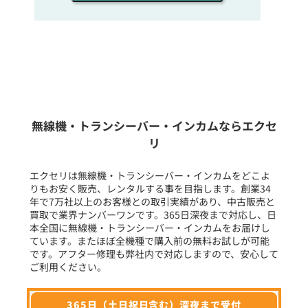
販売
/
レンタル
/
リース
新品
/
中古
生産終了品を含む
無線機・トランシーバー・インカムならエクセ
リ
フリーワード入力(製品名等)
エクセリは無線機・トランシーバー・インカムをどこよ
りもお安く販売、レンタルする事を目指します。創業34
年で7万社以上のお客様との取引実績があり、中古販売と
選択条件をリセット
買取で業界ナンバーワンです。365日深夜まで対応し、日
本全国に無線機・トランシーバー・インカムをお届けし
ています。またほぼ全機種で購入前の無料お試しが可能
です。アフター修理も弊社内で対応しますので、安心して
ご利用ください。
365日（土日祝日含む）深夜まで受付