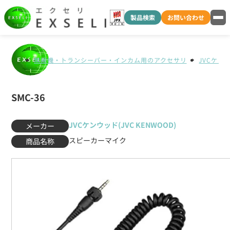
製品検索
お問い合わせ
無線機・トランシーバー・インカム用のアクセサリ
JVCケンウ
SMC-36
JVCケンウッド(JVC KENWOOD)
メーカー
スピーカーマイク
商品名称