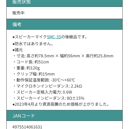
販売状態
販売中
備考
●スピーカーマイク
SMC-35
の後継品です。
●防水ではありません。
●諸元
・寸法: 高さ約78.5mm × 幅約56mm × 奥行約25.8mm
・コード長: 約51cm
・重量: 約120g
・クリップ幅: 約15mm
・動作保証温度範囲: -30℃〜+60℃
・マイクロホンインピーダンス: 2.2kΩ
・スピーカー定格入力電力: 0.6W
・スピーカーインピーダンス: 8Ω±15%
●2023年4月より資源高騰のため価格が上がりました。
JANコード
4975514061631