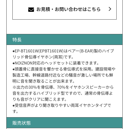
お見積・お問い合わせ
はこちら
特長
●EP-BT1601W(EPBT1601W)はベアー(B-EAR)製のハイブ
リッド骨伝導イヤホン(両耳)です。
●NOIZNON対応のヘッドセットに装着できます。
●頭蓋骨に直接音を響かせる骨伝導式を採用。建設現場や
製造工場、幹線道路付近などの騒音が激しい場所でも鮮
明に音を聞き取ることが出来ます。
※出力の30%を骨伝導、70%をイヤホンスピーカーから
音を出力するハイブリッド型ですので、通常の骨伝導よ
りも音がクリアに聞こえます。
●受信音声がより聞き取りやすい両耳イヤホンタイプで
す。
販売状態