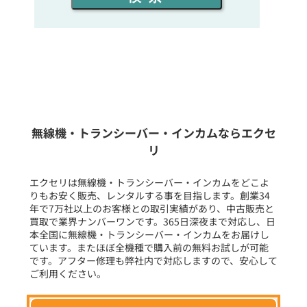
同時通話人数を選ぶ
販売
/
レンタル
/
リース
新品
/
中古
生産終了品を含む
無線機・トランシーバー・インカムならエクセ
リ
フリーワード入力(製品名等)
エクセリは無線機・トランシーバー・インカムをどこよ
りもお安く販売、レンタルする事を目指します。創業34
年で7万社以上のお客様との取引実績があり、中古販売と
選択条件をリセット
買取で業界ナンバーワンです。365日深夜まで対応し、日
本全国に無線機・トランシーバー・インカムをお届けし
ています。またほぼ全機種で購入前の無料お試しが可能
です。アフター修理も弊社内で対応しますので、安心して
ご利用ください。