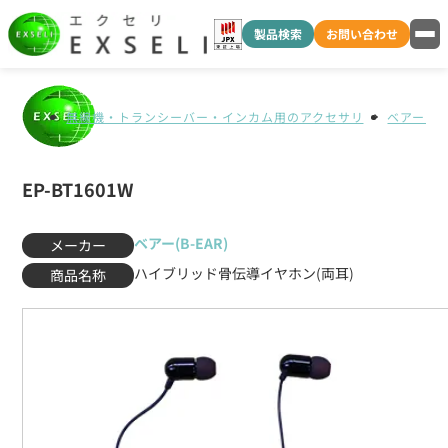
製品検索
お問い合わせ
無線機・トランシーバー・インカム用のアクセサリ
ベアー(B-
EP-BT1601W
ベアー(B-EAR)
メーカー
ハイブリッド骨伝導イヤホン(両耳)
商品名称