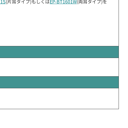
01S
(片耳タイプ)もしくは
EP-BT1601W
(両耳タイプ)を