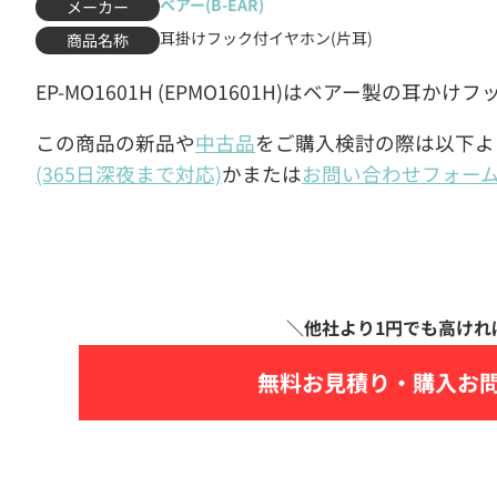
ベアー(B-EAR)
メーカー
耳掛けフック付イヤホン(片耳)
商品名称
EP-MO1601H (EPMO1601H)はベアー製の耳か
この商品の新品や
中古品
をご購入検討の際は以下よ
(365日深夜まで対応)
かまたは
お問い合わせフォー
無料お見積り・
購入お