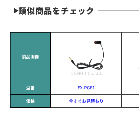
類似商品をチェック
製品画像
型番
EX-PGE1
価格
今すぐお見積もり