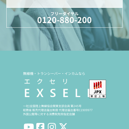
フリーダイヤル
0120-880-200
無線機・トランシーバー・インカムなら
一社)全国陸上無線協会関東支部会員 第245号
総務省 販売代理店届出制度 代理店届出番号C1909977
外国公館等に対する消費税免除指定店舗