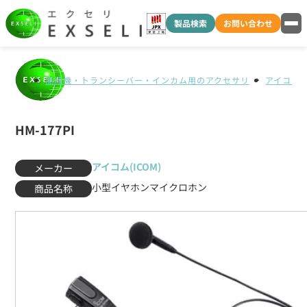
製品検索
お問い合わせ
無線機・トランシーバー・インカム用のアクセサリ
アイコム(I
HM-177PI
アイコム(ICOM)
メーカー
小型イヤホンマイクロホン
商品名称