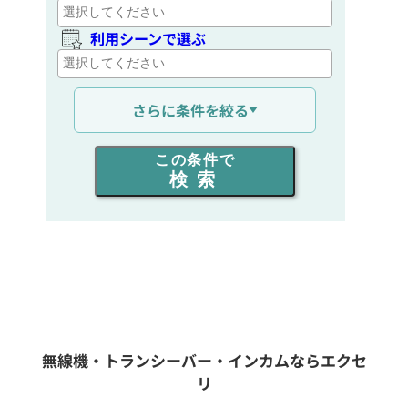
利用シーンで選ぶ
通信距離を選ぶ
さらに条件を絞る
出力を選ぶ
この条件で
検索
同時通話人数を選ぶ
販売
/
レンタル
/
リース
新品
/
中古
生産終了品を含む
無線機・トランシーバー・インカムならエクセ
リ
フリーワード入力(製品名等)