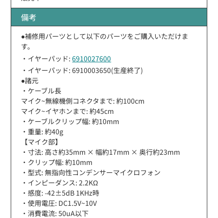
備考
●補修用パーツとして以下のパーツをご購入いただけま
す。
・イヤーパッド:
6910027600
・イヤーパッド: 6910003650(生産終了)
●諸元
・ケーブル長
マイク~無線機側コネクタまで: 約100cm
マイク~イヤホンまで: 約45cm
・ケーブルクリップ幅: 約10mm
・重量: 約40g
【マイク部】
・寸法: 高さ約35mm × 幅約17mm × 奥行約23mm
・クリップ幅: 約10mm
・型式: 無指向性コンデンサーマイクロフォン
・インピーダンス: 2.2KΩ
・感度: -42±5dB 1KHz時
・使用電圧: DC1.5V~10V
・消費電流: 50uA以下