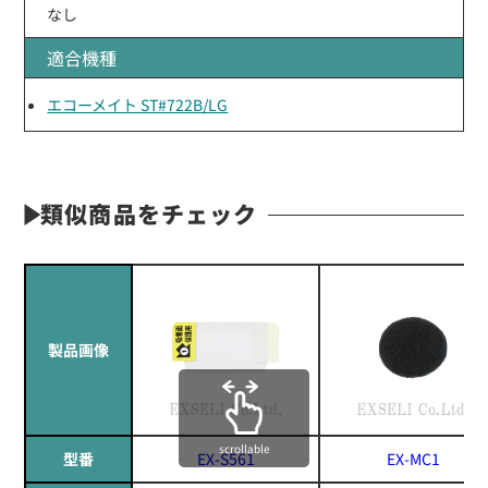
なし
適合機種
エコーメイト ST#722B/LG
類似商品をチェック
製品画像
scrollable
型番
EX-S561
EX-MC1