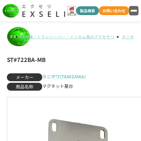
製品検索
お問い合わせ
無線機・トランシーバー・インカム用のアクセサリ
タニザワ(T
ST#722BA-MB
タニザワ(TANIZAWA)
メーカー
マグネット基台
商品名称