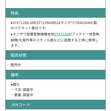
特長
●ST#722BA-MB(ST722BAMB)はタニザワ(TANIZAWA)製
のマグネット基台です。
●タニザワ設置型無線機本体
ST#722BA
(アンテナ一体型無
線機)を屋外等のスチール面などに設置すると時に使用し
ます。
販売状態
販売中
備考
●諸元
・寸法: 調査中
・重量: 調査中
JANコード