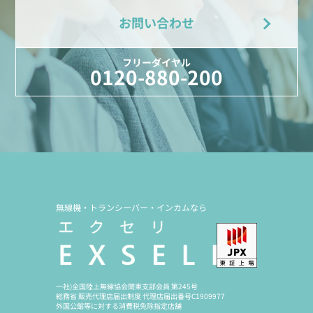
お問い合わせ
フリーダイヤル
0120-880-200
無線機・トランシーバー・インカムなら
一社)全国陸上無線協会関東支部会員 第245号
総務省 販売代理店届出制度 代理店届出番号C1909977
外国公館等に対する消費税免除指定店舗