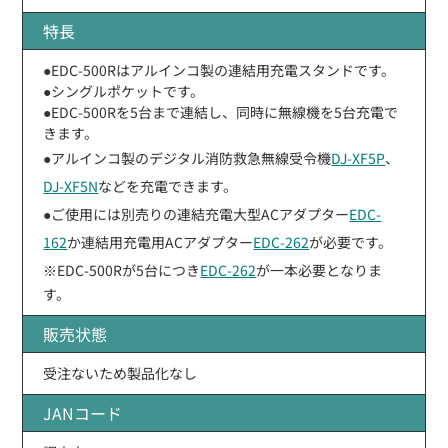
特長
●EDC-500Rはアルインコ製の連結用充電スタンドです。
●シングルポケットです。
●EDC-500Rを5台まで連結し、同時に無線機を5台充電で
きます。
●アルインコ製のデジタル消防救急無線受令機
DJ-XF5P
、
DJ-XF5N
などを充電できます。
●ご使用には別売りの連結充電大型ACアダプター
EDC-
162
か連結用充電用ACアダプター
EDC-262
が必要です。
※EDC-500Rが5台につき
EDC-262
が一本必要となりま
す。
販売状態
受注ないため製品化なし
JANコード