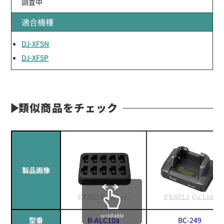
調査中
適合機種
DJ-XF5N
DJ-XF5P
類似商品をチェック
製品画像
scrollable
型番
B-ALC10a
BC-249