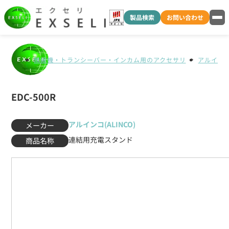
製品検索
お問い合わせ
無線機・トランシーバー・インカム用のアクセサリ
アルインコ(
EDC-500R
アルインコ(ALINCO)
メーカー
連結用充電スタンド
商品名称