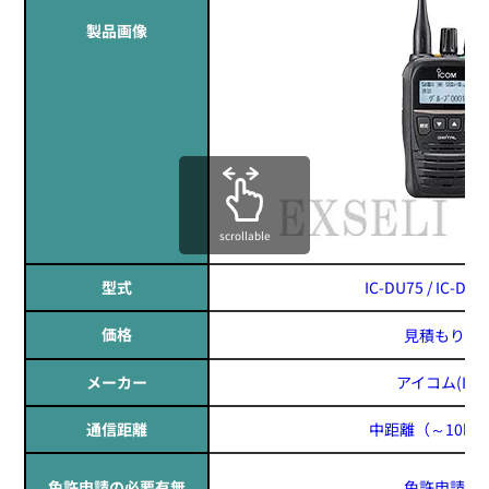
製品画像
scrollable
型式
IC-DU75 / IC-DU
価格
見積もりす
メーカー
アイコム(ICO
通信距離
中距離
（～10k
免許申請の必要有無
免許申請必