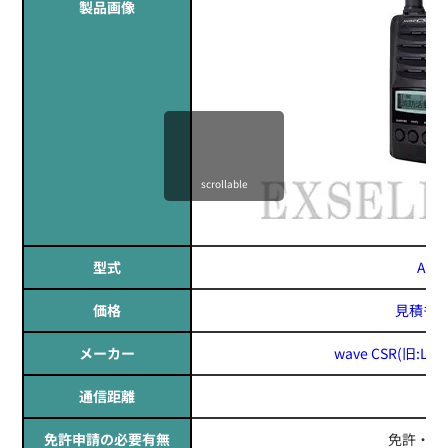
製品画像
scrollable
型式
AX8
価格
見積も
メーカー
wave CSR(旧:Lec
通信距離
---
免許申請の必要有無
免許・資