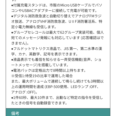
●付属充電スタンドは、市販のMicro USBケーブルでパソ
コンやUSBACアダプターに接続して充電が可能です。
●デジタル消防救急波と自動切り替えでアナログFMラジ
オ放送、アナログVHF消防救急波、UⅡF消防署活系、特
定小電力無線も受信します。
●グループセレコールは最大で62グループ実装可能、個人
宛てのメッセージ発報にも対応しています (応答確認はで
きません)。
●フルドットマトリクス液晶で、JIS 第一、第二水準の漢
字、カナ、英数字、記号を表示できます。
●液晶表示でも着信を知らせる一斉受信機能(音声、ショ
ートメッセージ)を搭載しています。
●電池パックは定格出力で8時間以上持ちます。
※受信1:待受19の比率で運用した場合
また、最大ボリュームで連続して鳴らし続けても3時間以
上の運用時間を達成 (EBP-500使用、LEDランプ :OFF、
アナログ :OFF)。
●1件60秒、最大10件まで、出動など特定の指令を受信し
たときの信号を自動録音できます。
備考