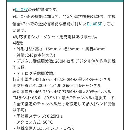
●
DJ-XF7
の後継機種です。
●DJ-XF5Nの機能に加えて、特定小電力無線の単信、半複
信全47chでの送受信可能な機能が付いた
DJ-XF5P
もござ
います。
●対応するシガーソケット用充電はありません。
●諸元
・外形寸法: 高さ115mm × 幅58mm × 奥行43mm
・質量: 240g(本体のみ)
・デジタル受信周波数: 200MHz帯 デジタル消防救急無線
周波数
・アナログ受信周波数:
特定小電力: 421.575～422.300MHz 最大48チャンネル
消防無線: 142.000～154.990 最大126チャンネル
署活系無線: 466.350～467.375MHz 最大80チャンネル
FMラジオ: 65.0～89.9MHz 最大7チャンネル+選択モード
※全て指定のチャンネルだけを設定して納入(ハンド受信
は不可)
・周波数ステップ: 6.25KHz
・アクセス方式: SCPC
・無線変調方式: π/4 シフト QPSK