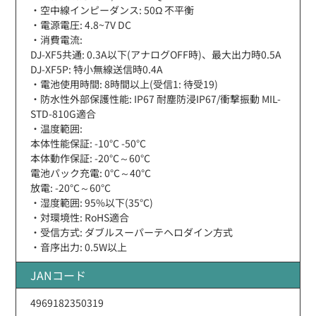
・空中線インピーダンス: 50Ω 不平衡
・電源電圧: 4.8~7V DC
・消費電流:
DJ-XF5共通: 0.3A以下(アナログOFF時)、最大出力時0.5A
DJ-XF5P: 特小無線送信時0.4A
・電池使用時間: 8時間以上(受信1: 待受19)
・防水性外部保護性能: IP67 耐塵防浸IP67/衝撃振動 MIL-
STD-810G適合
・温度範囲:
本体性能保証: -10°C -50°C
本体動作保証: -20°C～60°C
電池パック充電: 0°C～40°C
放電: -20°C～60°C
・湿度範囲: 95%以下(35°C)
・対環境性: RoHS適合
・受信方式: ダブルスーパーテヘロダイン方式
・音序出力: 0.5W以上
JANコード
4969182350319