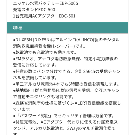
ニッケル水素バッテリーEBP-500S
充電スタンドEDC-500
1台充電用ACアダプターEDC-501
特長
●DJ-XF5N (DJXF5N)はアルインコ(ALINCO)製のデジタル
消防救急無線受令機(レシーバー)です。
●乾電池でも充電池でも動きます。
●FMラジオ、アナログ消防救急無線、特定小電力無線の
受信に対応しています。
●任意の数にバンク分けできる、合計256chの受信チャン
ネルを装備しています。
●単三アルカリ乾電池4本でも6時間の受信を実現します。
●基地局FⅡ群と移動局FL群の信号を受信、交互スキャン
で自動モニタリングも可能です。
●総務省消防庁の仕様に基づくJ‐ ALERT受信機能を搭載し
ています。
●「パスワード認証」でセキュリティ管理は万全です。
●付属充電池、ACアダプター代わりに使える付属充電ス
タンド、アルカリ乾電池と、3Wayのマルチ電源仕様で
す。