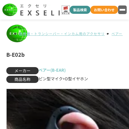
製品検索
お問い合わせ
無線機・トランシーバー・インカム用のアクセサリ
ベアー(B-
B-E02b
ベアー(B-EAR)
メーカー
ピン型マイク+D型イヤホン
商品名称