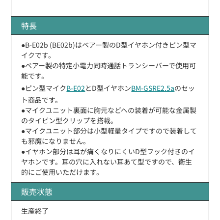
特長
●B-E02b (BE02b)はベアー製のD型イヤホン付きピン型マ
イクです。
●ベアー製の特定小電力同時通話トランシーバーで使用可
能です。
●ピン型マイク
B-E02
とD型イヤホン
BM-GSRE2.5a
のセッ
ト商品です。
●マイクユニット裏面に胸元などへの装着が可能な金属製
のタイピン型クリップを搭載。
●マイクユニット部分は小型軽量タイプですので装着して
も邪魔になりません。
●イヤホン部分は耳が痛くなりにくいD型フック付きのイ
ヤホンです。耳の穴に入れない耳あて型ですので、衛生
的にご使用いただけます。
販売状態
生産終了