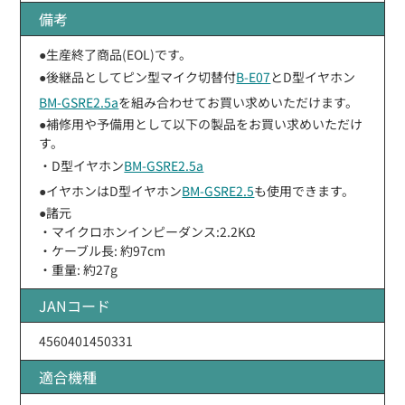
備考
●生産終了商品(EOL)です。
●後継品としてピン型マイク切替付
B-E07
とD型イヤホン
BM-GSRE2.5a
を組み合わせてお買い求めいただけます。
●補修用や予備用として以下の製品をお買い求めいただけ
す。
・D型イヤホン
BM-GSRE2.5a
●イヤホンはD型イヤホン
BM-GSRE2.5
も使用できます。
●諸元
・マイクロホンインピーダンス:2.2KΩ
・ケーブル長: 約97cm
・重量: 約27g
JANコード
4560401450331
適合機種