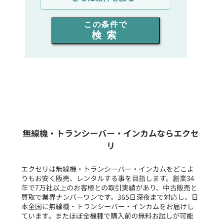
出力を選ぶ
この条件で
検索
同時通話人数を選ぶ
販売
/
レンタル
/
リース
新品
/
中古
生産終了品を含む
無線機・トランシーバー・インカムならエクセ
リ
フリーワード入力(製品名等)
エクセリは無線機・トランシーバー・インカムをどこよ
りもお安く販売、レンタルする事を目指します。創業34
年で7万社以上のお客様との取引実績があり、中古販売と
選択条件をリセット
買取で業界ナンバーワンです。365日深夜まで対応し、日
本全国に無線機・トランシーバー・インカムをお届けし
ています。またほぼ全機種で購入前の無料お試しが可能