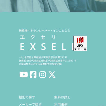
無線機・トランシーバー・インカムなら
一社)全国陸上無線協会関東支部会員 第245号
総務省 販売代理店届出制度 代理店届出番号C1909977
外国公館等に対する消費税免除指定店舗
種別で探す
無料お試し
メーカーで探す
利用事例