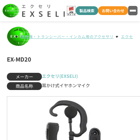
製品検索
お問い合わせ
無線機・トランシーバー・インカム用のアクセサリ
エクセリ(E
EX-MD20
エクセリ(EXSELI)
メーカー
耳かけ式イヤホンマイク
商品名称