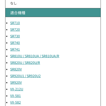
なし
適合機種
SR710
SR720
SR730
SR740
SR741
SR810U / SR810UA / SR810UA/R
SR820U / SR820U/R
SR820V
SR920U1 / SR920U2
SR920V
VX-212U
VX-581
VX-582