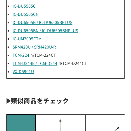
IC-DU5505C
IC-DU5505CN
IC-DU6505B / IC-DU6505BPLUS
IC-DU6505BN / IC-DU6505BNPLUS
IC-UM2005CTM
SRM420U / SRM420U/R
TCM-224
※TCM-224CT
TCM-D244E / TCM-D244
※TCM-D244CT
VX-D5901U
類似商品をチェック