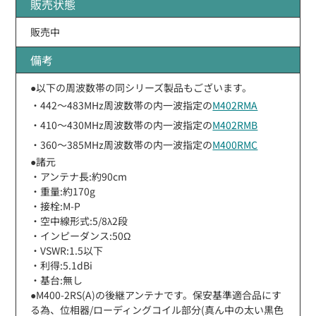
販売状態
販売中
備考
●以下の周波数帯の同シリーズ製品もございます。
・442〜483MHz周波数帯の内一波指定の
M402RMA
・410〜430MHz周波数帯の内一波指定の
M402RMB
・360〜385MHz周波数帯の内一波指定の
M400RMC
●諸元
・アンテナ長:約90cm
・重量:約170g
・接栓:M-P
・空中線形式:5/8λ2段
・インピーダンス:50Ω
・VSWR:1.5以下
・利得:5.1dBi
・基台:無し
●M400-2RS(A)の後継アンテナです。保安基準適合品にす
る為、位相器/ローディングコイル部分(真ん中の太い黒色