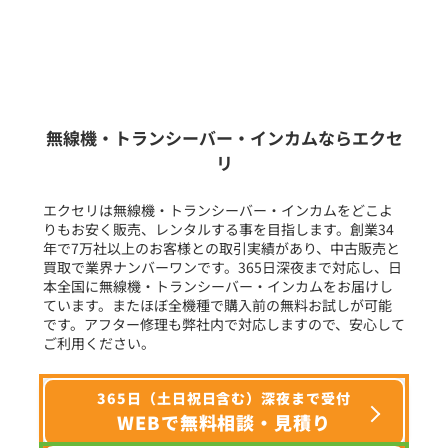
販売
/
レンタル
/
リース
新品
/
中古
生産終了品を含む
無線機・トランシーバー・インカムならエクセ
リ
フリーワード入力(製品名等)
エクセリは無線機・トランシーバー・インカムをどこよ
りもお安く販売、レンタルする事を目指します。創業34
年で7万社以上のお客様との取引実績があり、中古販売と
選択条件をリセット
買取で業界ナンバーワンです。365日深夜まで対応し、日
本全国に無線機・トランシーバー・インカムをお届けし
ています。またほぼ全機種で購入前の無料お試しが可能
です。アフター修理も弊社内で対応しますので、安心して
ご利用ください。
365日（土日祝日含む）深夜まで受付
WEBで無料相談・見積り