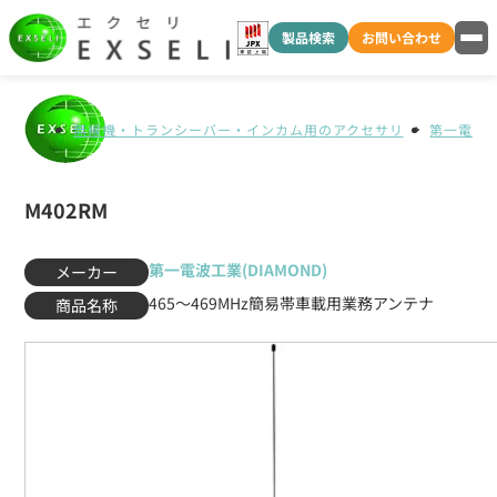
製品検索
お問い合わせ
無線機・トランシーバー・インカム用のアクセサリ
第一電波工業
M402RM
第一電波工業(DIAMOND)
メーカー
465〜469MHz簡易帯車載用業務アンテナ
商品名称