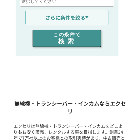
通信距離を選ぶ
さらに条件を絞る
出力を選ぶ
この条件で
検索
同時通話人数を選ぶ
販売
/
レンタル
/
リース
新品
/
中古
生産終了品を含む
無線機・トランシーバー・インカムならエクセ
リ
フリーワード入力(製品名等)
エクセリは無線機・トランシーバー・インカムをどこよ
りもお安く販売、レンタルする事を目指します。創業34
年で7万社以上のお客様との取引実績があり、中古販売と
選択条件をリセット