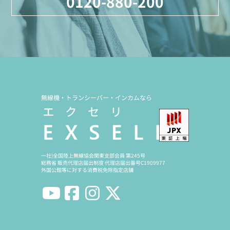
0120-880-200
無線機・トランシーバー・インカムなら
一社)全国陸上無線協会関東支部会員 第245号
総務省 販売代理店届出制度 代理店届出番号C1909977
外国公館等に対する消費税免除指定店舗