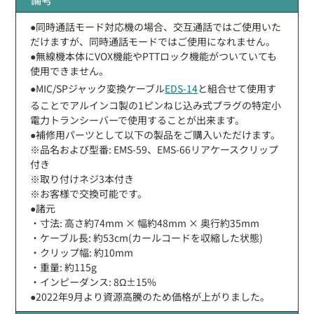
●同時通話モード対応機の場合、交互通話ではご使用いた
だけますが、同時通話モードではご使用になれません。
●無線機本体にVOX機能やPTTロック機能がついていても
使用できません。
●MIC/SPジャック変換ケーブル
EDS-14
と組合せて使用す
ることでアルインコ製の1ピンねじ込み式プラグの特定小
電力トランシーバーで使用することが出来ます。
●補修用パーツとして以下の製品をご購入いただけます。
※品名および型番: EMS-59、EMS-66リアケースクリップ
付き
※取り付けネジ3本付き
※お客様で交換可能です。
●諸元
・寸法: 高さ約74mm × 幅約48mm × 奥行約35mm
・ケーブル長: 約53cm(カールコードを収縮した状態)
・クリップ幅: 約10mm
・重量: 約115g
・インピーダンス: 8Ω±15%
●2022年9月より資源高騰のため価格が上がりました。