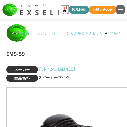
製品検索
お問い合わせ
無線機・トランシーバー・インカム用のアクセサリ
アルインコ(
EMS-59
アルインコ(ALINCO)
メーカー
スピーカーマイク
商品名称