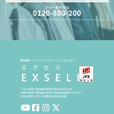
フリーダイヤル
0120-880-200
無線機・トランシーバー・インカムなら
一社)全国陸上無線協会関東支部会員 第245号
総務省 販売代理店届出制度 代理店届出番号C1909977
外国公館等に対する消費税免除指定店舗