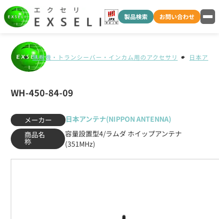
製品検索
お問い合わせ
無線機・トランシーバー・インカム用のアクセサリ
日本アンテナ
WH-450-84-09
日本アンテナ(NIPPON ANTENNA)
メーカー
容量設置型4/ラムダ ホイップアンテナ
商品名
称
(351MHz)