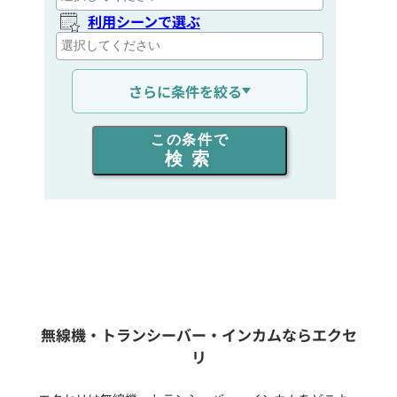
利用シーンで選ぶ
通信距離を選ぶ
さらに条件を絞る
出力を選ぶ
この条件で
検索
同時通話人数を選ぶ
販売
/
レンタル
/
リース
新品
/
中古
生産終了品を含む
無線機・トランシーバー・インカムならエクセ
リ
フリーワード入力(製品名等)