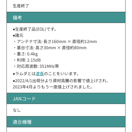
生産終了
備考
●生産終了品(EOL)です。
●諸元
・アンテナ寸法: 長さ160mm × 直径約12mm
・基台寸法: 高さ30mm × 直径約80mm
・重さ: 0.4kg
・利得: 2.15dB
・対応周波数: 351MHz帯
●ラムダとは
波長
のことをいいます。
●2022/4/1出荷分より資材高騰の影響で値上げされ、
2023年4月よりもう一度値上げされました。
JANコード
なし
適合機種