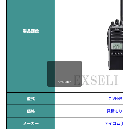
製品画像
scrollable
型式
IC-VH45MF
価格
見積もりす
メーカー
アイコム(ICO