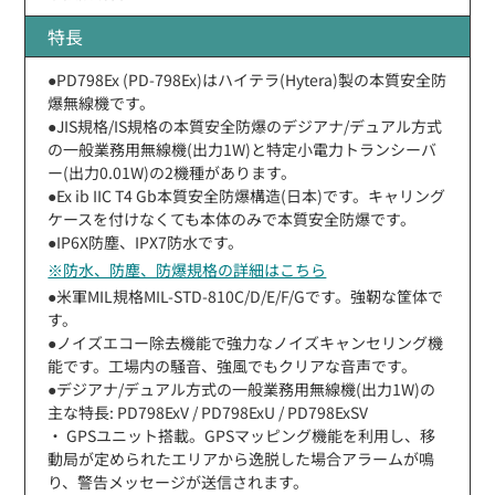
特長
●PD798Ex (PD-798Ex)はハイテラ(Hytera)製の本質安全防
爆無線機です。
●JIS規格/IS規格の本質安全防爆のデジアナ/デュアル方式
の一般業務用無線機(出力1W)と特定小電力トランシーバ
ー(出力0.01W)の2機種があります。
●Ex ib IIC T4 Gb本質安全防爆構造(日本)です。キャリング
ケースを付けなくても本体のみで本質安全防爆です。
●IP6X防塵、IPX7防水です。
※防水、防塵、防爆規格の詳細はこちら
●米軍MIL規格MIL-STD-810C/D/E/F/Gです。強靭な筐体で
す。
●ノイズエコー除去機能で強力なノイズキャンセリング機
能です。工場内の騒音、強風でもクリアな音声です。
●デジアナ/デュアル方式の一般業務用無線機(出力1W)の
主な特長: PD798ExV / PD798ExU / PD798ExSV
・ GPSユニット搭載。GPSマッピング機能を利用し、移
動局が定められたエリアから逸脱した場合アラームが鳴
り、警告メッセージが送信されます。