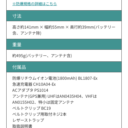
※防爆規格の詳細はこちら
寸法
高さ約141mm × 幅約55mm × 奥行約39mm(バッテリー
含、アンテナ除)
重量
約495g(バッテリー、アンテナ含)
付属品
防爆リチウムイオン電池(1800mAh) BL1807-Ex
急速充電器 CH10A04-Ex
ACアダプタ PS1014
アンテナ(GPS兼用) UHFはAN0435H04、VHFは
AN0155H02、特小は固定アンテナ
ベルトクリップ BC19
ベルトクリップ用取付ネジ2本
レザーストラップ
取扱説明書