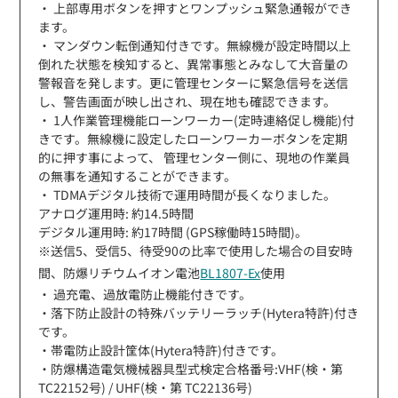
・ 上部専用ボタンを押すとワンプッシュ緊急通報ができ
ます。
・ マンダウン転倒通知付きです。無線機が設定時間以上
倒れた状態を検知すると、異常事態とみなして大音量の
警報音を発します。更に管理センターに緊急信号を送信
し、警告画面が映し出され、現在地も確認できます。
・ 1人作業管理機能ローンワーカー(定時連絡促し機能)付
きです。無線機に設定したローンワーカーボタンを定期
的に押す事によって、 管理センター側に、現地の作業員
の無事を通知することができます。
・ TDMAデジタル技術で運用時間が長くなりました。
アナログ運用時: 約14.5時間
デジタル運用時: 約17時間 (GPS稼働時15時間)。
※送信5、受信5、待受90の比率で使用した場合の目安時
間、防爆リチウムイオン電池
BL1807-Ex
使用
・ 過充電、過放電防止機能付きです。
・落下防止設計の特殊バッテリーラッチ(Hytera特許)付き
です。
・帯電防止設計筐体(Hytera特許)付きです。
・防爆構造電気機械器具型式検定合格番号:VHF(検・第
TC22152号) / UHF(検・第 TC22136号)