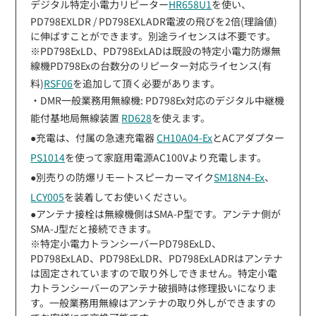
デジタル特定小電力リピーター
HR658U1
を使い、
PD798EXLDR / PD798EXLADR電波の飛びを2倍(理論値)
に伸ばすことができます。別途ライセンスは不要です。
※PD798ExLD、PD798ExLADは既設の特定小電力防爆無
線機PD798Exの台数分のリピーター対応ライセンス(有
料)
RSF06
を追加して頂く必要があります。
・DMR一般業務用無線機: PD798Ex対応のデジタル中継機
能付基地局無線装置
RD628
を使えます。
●充電は、付属の急速充電器
CH10A04-Ex
とACアダプター
PS1014
を使って家庭用電源AC100Vより充電します。
●別売りの防爆リモートスピーカーマイク
SM18N4-Ex
、
LCY005
を装着してお使いください。
●アンテナ接栓は無線機側はSMA-P型です。アンテナ側が
SMA-J型だと接続できます。
※特定小電力トランシーバーPD798ExLD、
PD798ExLAD、PD798ExLDR、PD798ExLADRはアンテナ
は固定されていますので取り外しできません。特定小電
力トランシーバーのアンテナ破損時は修理扱いになりま
す。一般業務用無線はアンテナの取り外しができますの