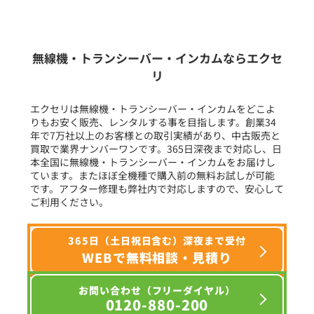
新品
/
中古
生産終了品を含む
無線機・トランシーバー・インカムならエクセ
リ
フリーワード入力(製品名等)
エクセリは無線機・トランシーバー・インカムをどこよ
りもお安く販売、レンタルする事を目指します。創業34
年で7万社以上のお客様との取引実績があり、中古販売と
選択条件をリセット
買取で業界ナンバーワンです。365日深夜まで対応し、日
本全国に無線機・トランシーバー・インカムをお届けし
ています。またほぼ全機種で購入前の無料お試しが可能
です。アフター修理も弊社内で対応しますので、安心して
ご利用ください。
365日（土日祝日含む）深夜まで受付
WEBで無料相談・見積り
お問い合わせ（フリーダイヤル）
0120-880-200