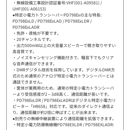
・無線設備工事設計認証番号:VHF(001-A09581) /
UHF(001-A06153)
●特定小電力トランシーバーPD798Exの主な特長:
PD798ExLD / PD798ExLAD / PD798ExLDR /
PD798ExLADR
・免許・資格が不要です。
・20チャンネルです。
・出力500mW以上の大音量スピーカーで聴き取りやすい
高音質です。
・ノイズキャンセリング機能付きで、騒音下でもクリア
な音声通信ができます。
・DMRデジタル技術を採用しています。デジタルDMR方
式のため通常のアナログ特定小電力トランシーバーとは
通話できません。
・筐体が業務用のため、通常の特定小電力トランシーバ
ーより受信感度が2～3dB高く、通信距離が長いです。
・PD798ExLDR / PD798ExLADRはデジタル特定小電力リ
ピーター「HR658」対応です。従来のダイレクト通信よ
り、通信距離が約2倍に伸ばすことが出来ます。
●別売りの無線中継装置により通信距離を拡張できます。
・特定小電力防爆無線機PD798EXLDR / PD798EXLADR: