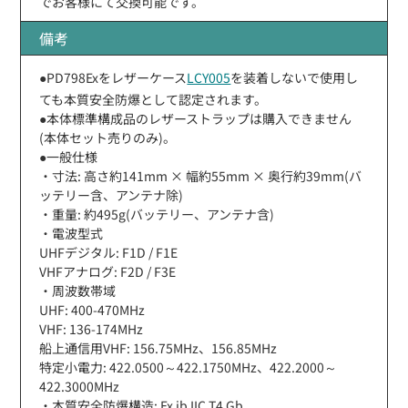
でお客様にて交換可能です。
備考
●PD798Exをレザーケース
LCY005
を装着しないで使用し
ても本質安全防爆として認定されます。
●本体標準構成品のレザーストラップは購入できません
(本体セット売りのみ)。
●一般仕様
・寸法: 高さ約141mm × 幅約55mm × 奥行約39mm(バ
ッテリー含、アンテナ除)
・重量: 約495g(バッテリー、アンテナ含)
・電波型式
UHFデジタル: F1D / F1E
VHFアナログ: F2D / F3E
・周波数帯域
UHF: 400-470MHz
VHF: 136-174MHz
船上通信用VHF: 156.75MHz、156.85MHz
特定小電力: 422.0500～422.1750MHz、422.2000～
422.3000MHz
・本質安全防爆構造: Ex ib IIC T4 Gb