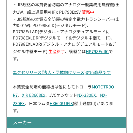
・JIS規格の本質安全防爆のアナログ一般業務用無線機(出
力1W、船上通信用VHF): PD798ExSV
販売中
・JIS規格の本質安全防爆の特定小電力トランシーバー(出
力0.01W): PD798ExLD(デジタルモード)、
PD798ExLAD(デジタル・アナログデュアルモード)、
PD798EXLDR(デジタルモード&デジタル中継モード)、
PD798EXLADR(デジタル・アナログデュアルモード&デ
ジタル中継モード)
生産終了
、後継品は
HP798Ex IIC
で
す。
エクセリリース(法人・団体向けリース)対応商品です
本質安全防爆の無線機は他にもモトローラ
MOTOTRBO
R7
、
XiR E8608Ex
、JVCケンウッド
NX-330EX
、
NX-
230EX
、日本ラムダ
HX600UJFIS
(船上通信用)がありま
す。
メーカー