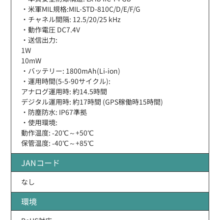
・米軍MIL規格:MIL-STD-810C/D/E/F/G
・チャネル間隔: 12.5/20/25 kHz
・動作電圧 DC7.4V
・送信出力:
1W
10mW
・バッテリー: 1800mAh(Li‐ion)
・運用時間(5-5-90サイクル):
アナログ運用時: 約14.5時間
デジタル運用時: 約17時間 (GPS稼働時15時間)
・防塵防水: IP67準拠
・使用環境:
動作温度: ‐20℃～+50℃
保管温度: ‐40℃～+85℃
JANコード
なし
環境