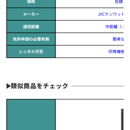
価格
見積も
メーカー
JVCケンウッド(JV
通信距離
中距離
（～1
免許申請の必要有無
簡単な登
レンタル可否
同等機種レ
類似商品をチェック