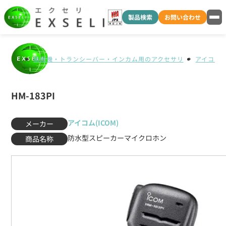
製品検索
お問い合わせ
無線機・トランシーバー・インカム用のアクセサリ
アイコム(I
HM-183PI
アイコム(ICOM)
メーカー
防水型スピーカーマイクロホン
商品名称