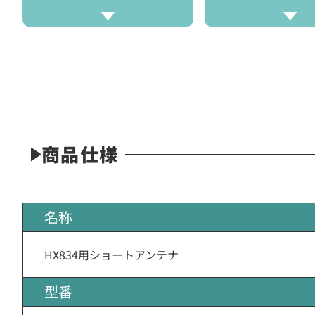
商品仕様
名称
HX834用ショートアンテナ
型番