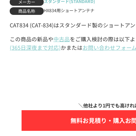
スタンダード(STANDARD)
メーカー
HX834用ショートアンテナ
商品名称
CAT834 (CAT-834)はスタンダード製のショート
この商品の新品や
中古品
をご購入検討の際は以下よ
(365日深夜まで対応)
かまたは
お問い合わせフォー
無料お見積り・
購入お