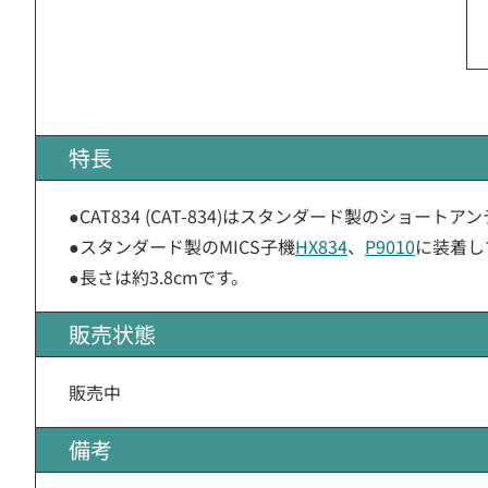
特長
●CAT834 (CAT-834)はスタンダード製のショートア
●スタンダード製のMICS子機
HX834
、
P9010
に装着し
●長さは約3.8cmです。
販売状態
販売中
備考