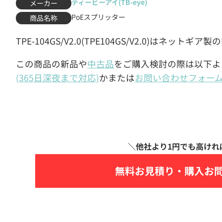
ティービーアイ(TB-eye)
メーカー
PoEスプリッター
商品名称
TPE-104GS/V2.0(TPE104GS/V2.0)はネット
この商品の新品や
中古品
をご購入検討の際は以下よ
(365日深夜まで対応)
かまたは
お問い合わせフォー
無料お見積り・
購入お