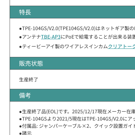
特長
●TPE-104GS/V2.0(TPE104GS/V2.0)はネット
●アンテナ
TBE-AP3
にPoEで給電することが出来る装
●ティービーアイ製のワイアレスインカム
クリアトーク
販売状態
生産終了
備考
●生産終了品(EOL)です。2025/12/17現在メー
●TPE-104GSより2021/5現在はTPE-104GS/V
●付属品: ジャンパーケーブル×2、クイック設置ガイ
●諸元