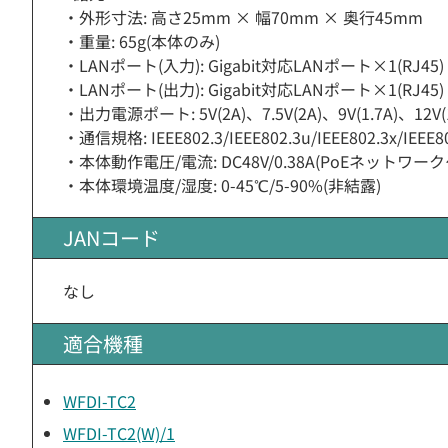
・外形寸法: 高さ25mm × 幅70mm × 奥行45mm
・重量: 65g(本体のみ)
・LANポート(入力): Gigabit対応LANポート×1(RJ45)
・LANポート(出力): Gigabit対応LANポート×1(RJ45)
・出力電源ポート: 5V(2A)、7.5V(2A)、9V(1.7A)、12V(1
・通信規格: IEEE802.3/IEEE802.3u/IEEE802.3x/IEEE80
・本体動作電圧/電流: DC48V/0.38A(PoEネットワ
・本体環境温度/湿度: 0-45℃/5-90%(非結露)
JANコード
なし
適合機種
WFDI-TC2
WFDI-TC2(W)/1