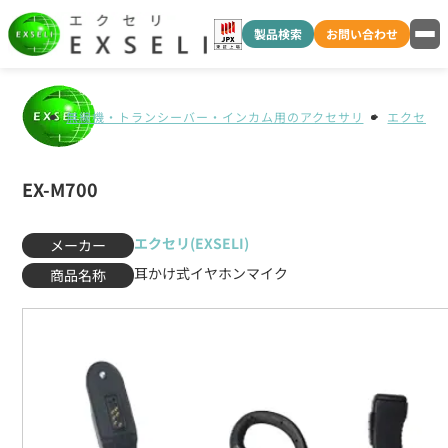
製品検索
お問い合わせ
無線機・トランシーバー・インカム用のアクセサリ
エクセリ(E
EX-M700
エクセリ(EXSELI)
メーカー
耳かけ式イヤホンマイク
商品名称