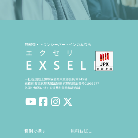
無線機・トランシーバー・インカムなら
一社)全国陸上無線協会関東支部会員 第245号
総務省 販売代理店届出制度 代理店届出番号C1909977
外国公館等に対する消費税免除指定店舗
種別で探す
無料お試し