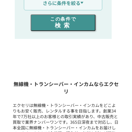
さらに条件を絞る
出力を選ぶ
この条件で
検索
同時通話人数を選ぶ
販売
/
レンタル
/
リース
新品
/
中古
生産終了品を含む
無線機・トランシーバー・インカムならエクセ
リ
フリーワード入力(製品名等)
エクセリは無線機・トランシーバー・インカムをどこよ
りもお安く販売、レンタルする事を目指します。創業34
年で7万社以上のお客様との取引実績があり、中古販売と
選択条件をリセット
買取で業界ナンバーワンです。365日深夜まで対応し、日
本全国に無線機・トランシーバー・インカムをお届けし