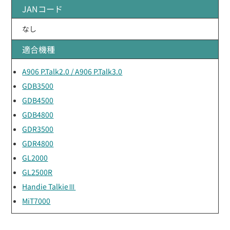
JANコード
なし
適合機種
A906 P.Talk2.0 / A906 P.Talk3.0
GDB3500
GDB4500
GDB4800
GDR3500
GDR4800
GL2000
GL2500R
Handie TalkieⅢ
MiT7000