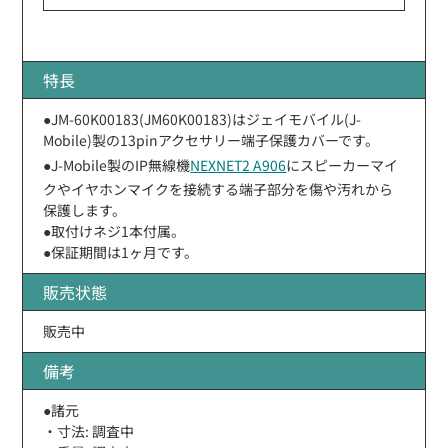
特長
●JM-60K00183(JM60K00183)はジェイモバイル(J-
Mobile)製の13pinアクセサリー端子保護カバーです。
●J-Mobile製のIP無線機
NEXNET2 A906
にスピーカーマイ
クやイヤホンマイクを接続する端子部分を傷や汚れから
保護します。
●取付けネジ1本付属。
●保証期間は1ヶ月です。
販売状態
販売中
備考
●諸元
・寸法: 調査中