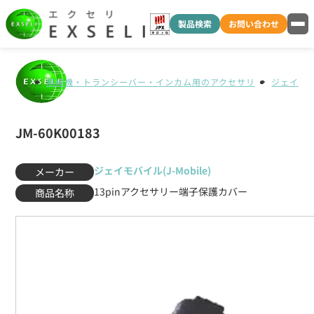
製品検索
お問い合わせ
無線機・トランシーバー・インカム用のアクセサリ
ジェイモバイ
JM-60K00183
ジェイモバイル(J-Mobile)
メーカー
13pinアクセサリー端子保護カバー
商品名称