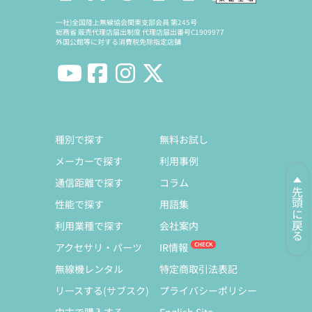
一社)全国陸上無線協会関東支部会員 第245号
総務省 販売代理店届出制度 代理店届出番号C1909977
外国公館等に対する消費税免除指定店舗
種別で探す
無料お試し
メーカーで探す
利用事例
通信距離で探す
コラム
先頭に戻る
性能で探す
用語集
利用業種で探す
会社案内
アクセサリ・パーツ
IR情報
無線機レンタル
特定商取引法表記
リースする(サブスク)
プライバシーポリシー