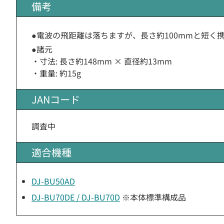
備考
●電波の飛距離は落ちますが、長さ約100mmと短く
●諸元
・寸法: 長さ約148mm × 直径約13mm
・重量: 約15g
JANコード
調査中
適合機種
DJ-BU50AD
DJ-BU70DE / DJ-BU70D
※本体標準構成品