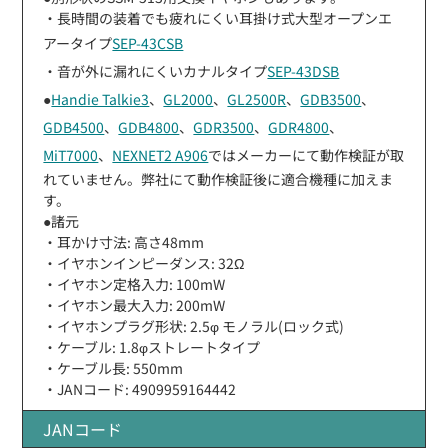
・長時間の装着でも疲れにくい耳掛け式大型オープンエ
アータイプ
SEP-43CSB
・音が外に漏れにくいカナルタイプ
SEP-43DSB
●
Handie Talkie3
、
GL2000
、
GL2500R
、
GDB3500
、
GDB4500
、
GDB4800
、
GDR3500
、
GDR4800
、
MiT7000
、
NEXNET2 A906
ではメーカーにて動作検証が取
れていません。弊社にて動作検証後に適合機種に加えま
す。
●諸元
・耳かけ寸法: 高さ48mm
・イヤホンインピーダンス: 32Ω
・イヤホン定格入力: 100mW
・イヤホン最大入力: 200mW
・イヤホンプラグ形状: 2.5φ モノラル(ロック式)
・ケーブル: 1.8φストレートタイプ
・ケーブル長: 550mm
・JANコード: 4909959164442
JANコード