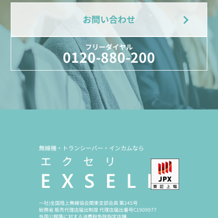
お問い合わせ
フリーダイヤル
0120-880-200
無線機・トランシーバー・インカムなら
一社)全国陸上無線協会関東支部会員 第245号
総務省 販売代理店届出制度 代理店届出番号C1909977
外国公館等に対する消費税免除指定店舗