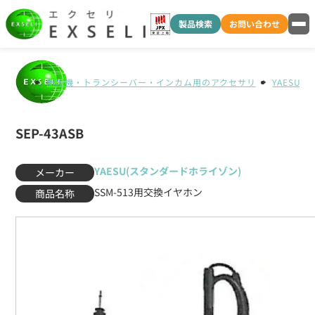
製品検索
お問い合わせ
無線機・トランシーバー・インカム用のアクセサリ
YAESU
SEP-43ASB
YAESU(スタンダードホライゾン)
メーカー
SSM-513用交換イヤホン
商品名称