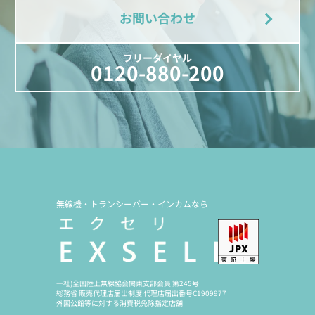
お問い合わせ
フリーダイヤル
0120-880-200
無線機・トランシーバー・インカムなら
一社)全国陸上無線協会関東支部会員 第245号
総務省 販売代理店届出制度 代理店届出番号C1909977
外国公館等に対する消費税免除指定店舗