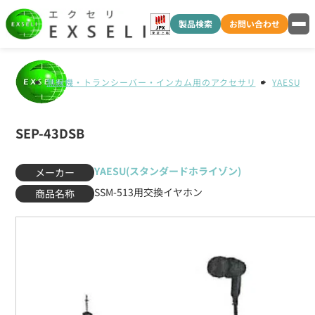
製品検索
お問い合わせ
無線機・トランシーバー・インカム用のアクセサリ
YAESU
SEP-43DSB
YAESU(スタンダードホライゾン)
メーカー
SSM-513用交換イヤホン
商品名称