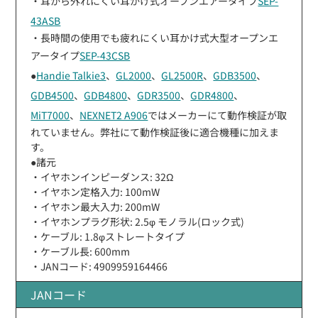
・耳から外れにくい耳かけ式オープンエアータイプ
SEP-
43ASB
・長時間の使用でも疲れにくい耳かけ式大型オープンエ
アータイプ
SEP-43CSB
●
Handie Talkie3
、
GL2000
、
GL2500R
、
GDB3500
、
GDB4500
、
GDB4800
、
GDR3500
、
GDR4800
、
MiT7000
、
NEXNET2 A906
ではメーカーにて動作検証が取
れていません。弊社にて動作検証後に適合機種に加えま
す。
●諸元
・イヤホンインピーダンス: 32Ω
・イヤホン定格入力: 100mW
・イヤホン最大入力: 200mW
・イヤホンプラグ形状: 2.5φ モノラル(ロック式)
・ケーブル: 1.8φストレートタイプ
・ケーブル長: 600mm
・JANコード: 4909959164466
JANコード