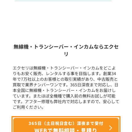
販売
/
レンタル
/
リース
新品
/
中古
生産終了品を含む
無線機・トランシーバー・インカムならエクセ
リ
フリーワード入力(製品名等)
エクセリは無線機・トランシーバー・インカムをどこよ
りもお安く販売、レンタルする事を目指します。創業34
年で7万社以上のお客様との取引実績があり、中古販売と
選択条件をリセット
買取で業界ナンバーワンです。365日深夜まで対応し、日
本全国に無線機・トランシーバー・インカムをお届けし
ています。またほぼ全機種で購入前の無料お試しが可能
です。アフター修理も弊社内で対応しますので、安心して
ご利用ください。
365日（土日祝日含む）深夜まで受付
WEBで無料相談・見積り