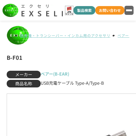
製品検索
お問い合わせ
無線機・トランシーバー・インカム用のアクセサリ
ベアー(B-
B-F01
ベアー(B-EAR)
メーカー
USB充電ケーブル Type-A/Type-B
商品名称