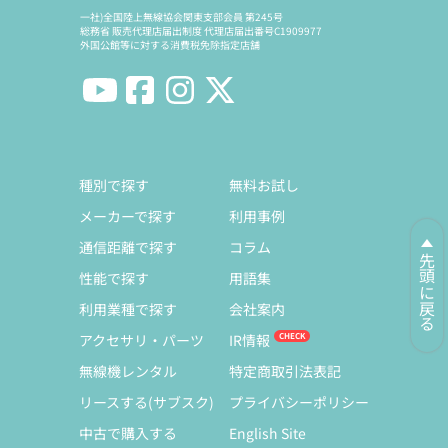
一社)全国陸上無線協会関東支部会員 第245号
総務省 販売代理店届出制度 代理店届出番号C1909977
外国公館等に対する消費税免除指定店舗
種別で探す
無料お試し
メーカーで探す
利用事例
通信距離で探す
コラム
先頭に戻る
性能で探す
用語集
利用業種で探す
会社案内
アクセサリ・パーツ
IR情報
無線機レンタル
特定商取引法表記
リースする(サブスク)
プライバシーポリシー
中古で購入する
English Site