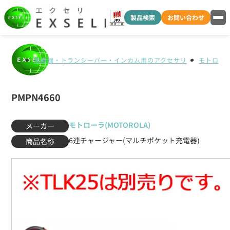
製品検索
お問い合わせ
無線機・トランシーバー・インカム用のアクセサリ
モトローラ(
PMPN4660
モトローラ(MOTOROLA)
メーカー
6連チャージャー(マルチポケット充電器)
商品名称