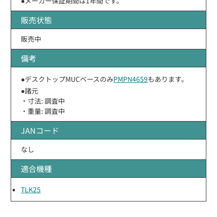
●メーカー保証期間は1年間です。
販売状態
販売中
備考
●デスクトップMUCベースのみ
PMPN4659
もあります。
●諸元
・寸法: 調査中
・重量: 調査中
JANコード
なし
適合機種
TLK25