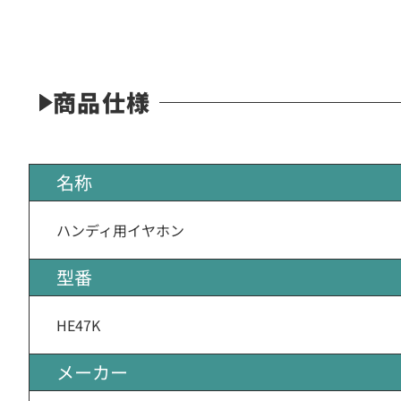
商品仕様
名称
ハンディ用イヤホン
型番
HE47K
メーカー