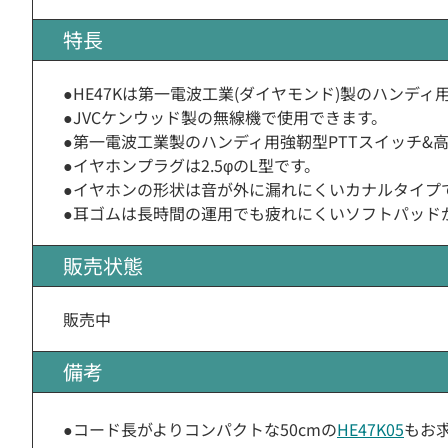
特長
●HE47Kは第一電波工業(ダイヤモンド)製のハンディ
●JVCケンウッド製の無線機で使用できます。
●第一電波工業製のハンディ用強靭型PTTスイッチ&
●イヤホンプラグは2.5φのL型です。
●イヤホンの形状は音が外に漏れにくいカナルタイプ
●耳ゴムは長時間の運用でも疲れにくいソフトパッド
販売状態
販売中
備考
●コード長がよりコンパクトな50cmの
HE47K05
もお