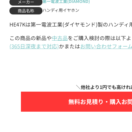
第一電波工業(DIAMOND)
メーカー
ハンディ用イヤホン
商品名称
HE47Kは第一電波工業(ダイヤモンド)製のハンデ
この商品の新品や
中古品
をご購入検討の際は以下よ
(365日深夜まで対応)
かまたは
お問い合わせフォー
無料お見積り・
購入お