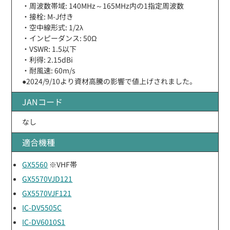
・周波数帯域: 140MHz～165MHz内の1指定周波数
・接栓: M-J付き
・空中線形式: 1/2λ
・インピーダンス: 50Ω
・VSWR: 1.5以下
・利得: 2.15dBi
・耐風速: 60m/s
●2024/9/10より資材高騰の影響で値上げされました。
JANコード
なし
適合機種
GX5560
※VHF帯
GX5570VJD121
GX5570VJF121
IC-DV5505C
IC-DV6010S1