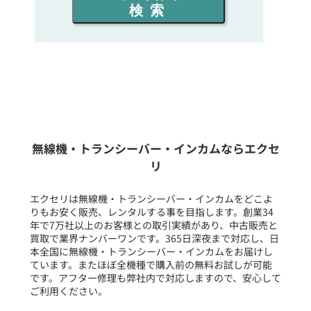
検索
同時通話人数を選ぶ
販売
/
レンタル
/
リース
新品
/
中古
生産終了品を含む
無線機・トランシーバー・インカムならエクセ
リ
フリーワード入力(製品名等)
エクセリは無線機・トランシーバー・インカムをどこよ
りもお安く販売、レンタルする事を目指します。創業34
年で7万社以上のお客様との取引実績があり、中古販売と
選択条件をリセット
買取で業界ナンバーワンです。365日深夜まで対応し、日
本全国に無線機・トランシーバー・インカムをお届けし
ています。またほぼ全機種で購入前の無料お試しが可能
です。アフター修理も弊社内で対応しますので、安心して
ご利用ください。