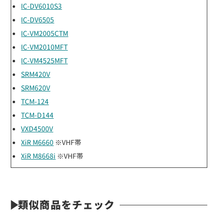
IC-DV6010S3
IC-DV6505
IC-VM2005CTM
IC-VM2010MFT
IC-VM4525MFT
SRM420V
SRM620V
TCM-124
TCM-D144
VXD4500V
XiR M6660
※VHF帯
XiR M8668i
※VHF帯
類似商品をチェック