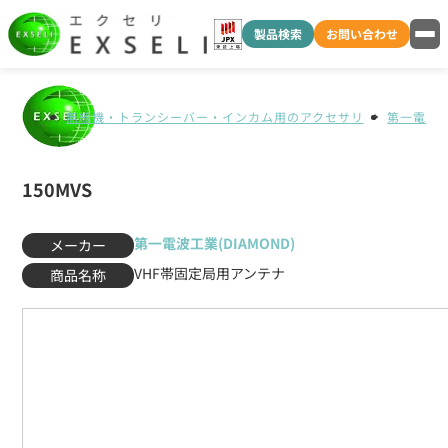
製品検索
お問い合わせ
無線機・トランシーバー・インカム用のアクセサリ
第一電波工業
150MVS
第一電波工業(DIAMOND)
メーカー
VHF帯固定局用アンテナ
商品名称