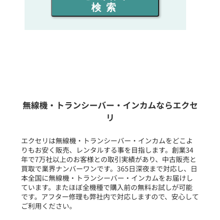
検索
同時通話人数を選ぶ
販売
/
レンタル
/
リース
新品
/
中古
生産終了品を含む
無線機・トランシーバー・インカムならエクセ
リ
フリーワード入力(製品名等)
エクセリは無線機・トランシーバー・インカムをどこよ
りもお安く販売、レンタルする事を目指します。創業34
年で7万社以上のお客様との取引実績があり、中古販売と
選択条件をリセット
買取で業界ナンバーワンです。365日深夜まで対応し、日
本全国に無線機・トランシーバー・インカムをお届けし
ています。またほぼ全機種で購入前の無料お試しが可能
です。アフター修理も弊社内で対応しますので、安心して
ご利用ください。