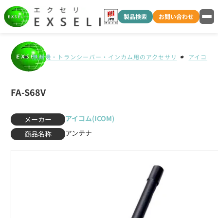
製品検索
お問い合わせ
無線機・トランシーバー・インカム用のアクセサリ
アイコム(I
FA-S68V
アイコム(ICOM)
メーカー
アンテナ
商品名称