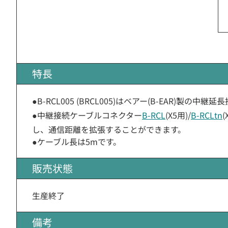
特長
●B-RCL005 (BRCL005)はベアー(B-EAR)製の中
●中継接続ケーブルコネクター
B-RCL
(X5用)/
B-RCLtn
し、通信距離を拡張することができます。
●ケーブル長は5mです。
販売状態
生産終了
備考