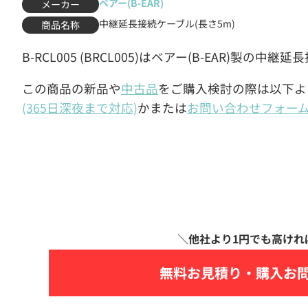
ベアー(B-EAR)
メーカー
中継延長接続ケーブル(長さ5m)
商品名称
B-RCL005 (BRCL005)はベアー(B-EAR)製の中
この商品の新品や
中古品
をご購入検討の際は以下よ
(365日深夜まで対応)
かまたは
お問い合わせフォー
無料お見積り・
購入お