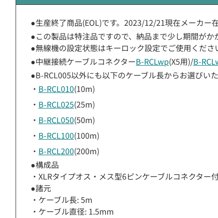
●生産終了商品(EOL)です。2023/12/21現在メ
●この製品は特注品ですので、納品まで少し期間がか
●無線機の設定状態はキーロック設定でご使用くださ
●中継接続ケーブルコネクター
B-RCLwp
(X5用)/
B-RCL
●B-RCL005以外にも以下のケーブル長からお選び
・
B-RCL010
(10m)
・
B-RCL025
(25m)
・
B-RCL050
(50m)
・
B-RCL100
(100m)
・
B-RCL200
(200m)
●構成品
・XLRタイプオス・メス型6ピンケーブルコネクター付
●諸元
・ケーブル長: 5m
・ケーブル直径: 1.5mm