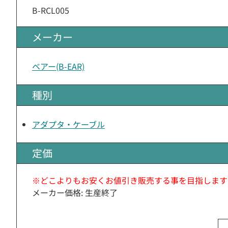
B-RCL005
メーカー
ベアー(B-EAR)
種別
アダプタ・ケーブル
定価
※どこよりもお安くお値引き販売する事を目指します
メーカー価格: 生産終了