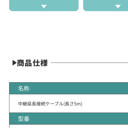
商品仕様
名称
中継延長接続ケーブル(長さ5m)
型番