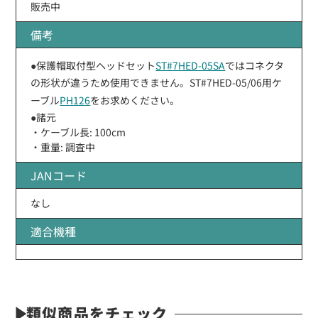
販売中
備考
●保護帽取付型ヘッドセット
ST#7HED-05SA
ではコネクタ
の形状が違うため使用できません。ST#7HED-05/06用ケ
ーブル
PH126
をお求めください。
●諸元
・ケーブル長: 100cm
・重量: 調査中
JANコード
なし
適合機種
類似商品をチェック