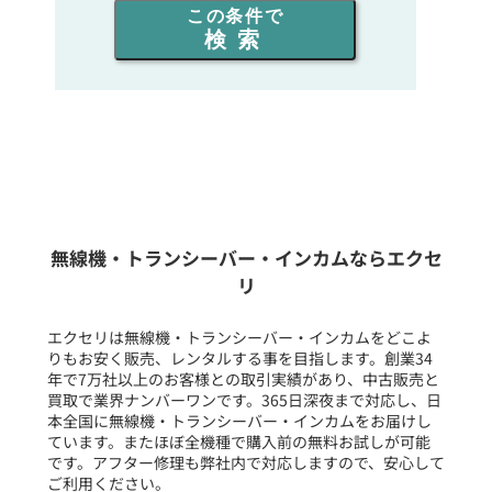
この条件で
検索
同時通話人数を選ぶ
販売
/
レンタル
/
リース
新品
/
中古
生産終了品を含む
無線機・トランシーバー・インカムならエクセ
リ
フリーワード入力(製品名等)
エクセリは無線機・トランシーバー・インカムをどこよ
りもお安く販売、レンタルする事を目指します。創業34
年で7万社以上のお客様との取引実績があり、中古販売と
選択条件をリセット
買取で業界ナンバーワンです。365日深夜まで対応し、日
本全国に無線機・トランシーバー・インカムをお届けし
ています。またほぼ全機種で購入前の無料お試しが可能
です。アフター修理も弊社内で対応しますので、安心して
ご利用ください。