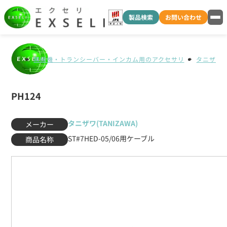
製品検索
お問い合わせ
無線機・トランシーバー・インカム用のアクセサリ
タニザワ(T
PH124
タニザワ(TANIZAWA)
メーカー
ST#7HED-05/06用ケーブル
商品名称