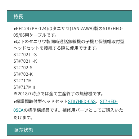
特長
●PH124 (PH-124)はタニザワ(TANIZAWA)製のST#7HED-
05/06用ケーブルです。
●以下のタニザワ製同時通話無線機の子機と保護帽取付型
ヘッドセットを接続する際に使用できます。
ST#702Ⅱ-S
ST#702Ⅱ-K
ST#702-S
ST#702-K
ST#717M
ST#717MⅡ
※2018/7時点では全て生産終了の無線機です。
●保護帽取付型ヘッドセット
ST#7HED-05S
、
ST7HED-
05EA
の標準構成品です。補修用パーツとしてご購入いた
だけます。
販売状態