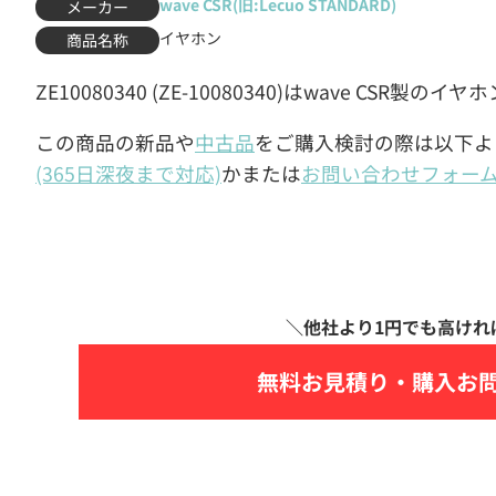
wave CSR(旧:Lecuo STANDARD)
メーカー
イヤホン
商品名称
ZE10080340 (ZE-10080340)はwave CSR製のイ
この商品の新品や
中古品
をご購入検討の際は以下よ
(365日深夜まで対応)
かまたは
お問い合わせフォー
無料お見積り・
購入お