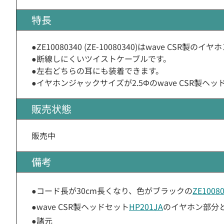
特長
●ZE10080340 (ZE-10080340)はwave CSR製のイ
●断線しにくいツイストケーブルです。
●左右どちらの耳にも装着できます。
●イヤホンジャックサイズが2.5Φのwave CSR製ヘ
販売状態
販売中
備考
●コード長が30cm長くなり、色がブラックの
ZE1008
●wave CSR製ヘッドセット
HP201JA
のイヤホン部分
●諸元