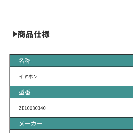
商品仕様
名称
イヤホン
型番
ZE10080340
メーカー