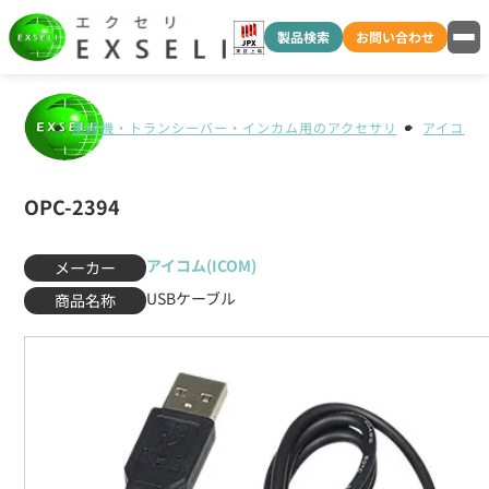
製品検索
お問い合わせ
無線機・トランシーバー・インカム用のアクセサリ
アイコム(I
OPC-2394
アイコム(ICOM)
メーカー
USBケーブル
商品名称