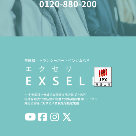
0120-880-200
無線機・トランシーバー・インカムなら
一社)全国陸上無線協会関東支部会員 第245号
総務省 販売代理店届出制度 代理店届出番号C1909977
外国公館等に対する消費税免除指定店舗