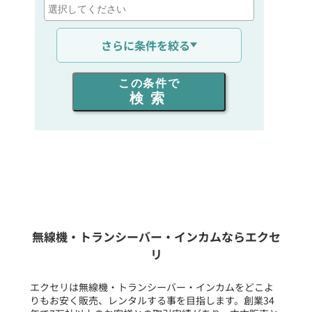
通信距離を選ぶ
さらに条件を絞る
出力を選ぶ
この条件で
検索
同時通話人数を選ぶ
販売
/
レンタル
/
リース
新品
/
中古
生産終了品を含む
無線機・トランシーバー・インカムならエクセ
リ
フリーワード入力(製品名等)
エクセリは無線機・トランシーバー・インカムをどこよ
りもお安く販売、レンタルする事を目指します。創業34