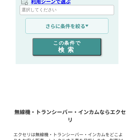
利用シーンで選ぶ
通信距離を選ぶ
さらに条件を絞る
出力を選ぶ
この条件で
検索
同時通話人数を選ぶ
販売
/
レンタル
/
リース
新品
/
中古
生産終了品を含む
無線機・トランシーバー・インカムならエクセ
リ
フリーワード入力(製品名等)
エクセリは無線機・トランシーバー・インカムをどこよ