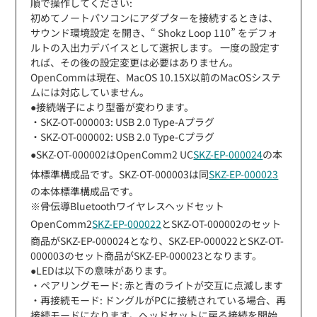
順で操作してください:
初めてノートパソコンにアダプターを接続するときは、
サウンド環境設定 を開き、“ Shokz Loop 110” をデフォ
ルトの入出力デバイスとして選択します。 一度の設定す
れば、その後の設定変更は必要はありません。
OpenCommは現在、MacOS 10.15X以前のMacOSシステ
ムには対応していません。
●接続端子により型番が変わります。
・SKZ-OT-000003: USB 2.0 Type-Aプラグ
・SKZ-OT-000002: USB 2.0 Type-Cプラグ
●SKZ-OT-000002はOpenComm2 UC
SKZ-EP-000024
の本
体標準構成品です。SKZ-OT-000003は同
SKZ-EP-000023
の本体標準構成品です。
※骨伝導Bluetoothワイヤレスヘッドセット
OpenComm2
SKZ-EP-000022
とSKZ-OT-000002のセット
商品がSKZ-EP-000024となり、SKZ-EP-000022とSKZ-OT-
000003のセット商品がSKZ-EP-000023となります。
●LEDは以下の意味があります。
・ペアリングモード: 赤と青のライトが交互に点滅します
・再接続モード: ドングルがPCに接続されている場合、再
接続モードになります。ヘッドセットに戻る接続を開始