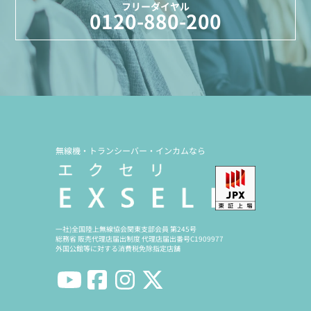
フリーダイヤル
0120-880-200
無線機・トランシーバー・インカムなら
一社)全国陸上無線協会関東支部会員 第245号
総務省 販売代理店届出制度 代理店届出番号C1909977
外国公館等に対する消費税免除指定店舗