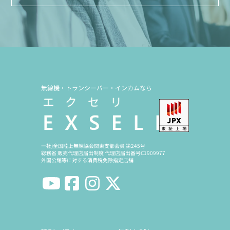
無線機・トランシーバー・インカムなら
一社)全国陸上無線協会関東支部会員 第245号
総務省 販売代理店届出制度 代理店届出番号C1909977
外国公館等に対する消費税免除指定店舗