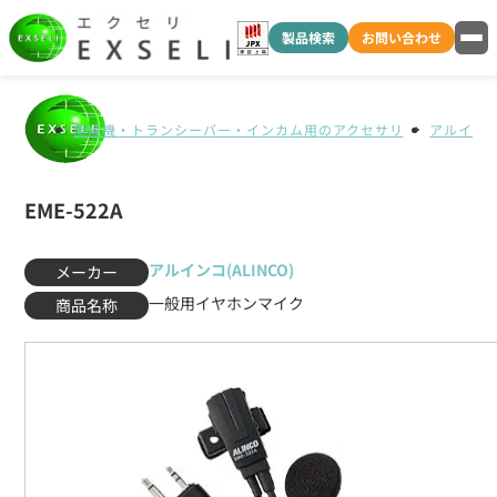
製品検索
お問い合わせ
無線機・トランシーバー・インカム用のアクセサリ
アルインコ(
EME-522A
アルインコ(ALINCO)
メーカー
一般用イヤホンマイク
商品名称