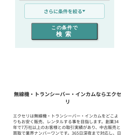
通信距離を選ぶ
さらに条件を絞る
出力を選ぶ
この条件で
検索
同時通話人数を選ぶ
販売
/
レンタル
/
リース
新品
/
中古
生産終了品を含む
無線機・トランシーバー・インカムならエクセ
リ
フリーワード入力(製品名等)
エクセリは無線機・トランシーバー・インカムをどこよ
りもお安く販売、レンタルする事を目指します。創業34
年で7万社以上のお客様との取引実績があり、中古販売と
選択条件をリセット
買取で業界ナンバーワンです。365日深夜まで対応し、日