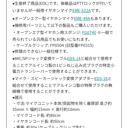
●生産終了商品(EOL)です。後継品はPTTロックが付いて
いませんが一般用イヤホンマイク
EME-522A
です。
●オープンエアー型イヤホンマイク
EME-49A
もあります。
●補修用パーツとして以下の製品もご購入いただけます。
・オープンエア型イヤホン用スポンジ:
FG0740
※一般で
売られている汎用品でもお使いになれます。
・ケーブルクリップ: FP0504 (旧型番FP0315)
●修理のできない一般仕様です。
●MIC/SPジャック変換ケーブル
EDS-14
と組合せて使用す
ることでアルインコ製の1ピンねじ込み式プラグの特定小
電力トランシーバーで使用することができます。
●マイク・スピーカージャック変換アダプター
EDS-16
と
組合せて使用することでアルインコ製の特殊プラグの無
線機で使用することができます。
●諸元
・寸法:マイクユニット本体/突起物を除く最厚部 高さ約
35mm × 幅約15mm × 奥行約10mm
・マイクコード長: 約80cm
・イヤホンコード長: 約50cm
・重量: 約30g (ケーブル・クリップ含む)