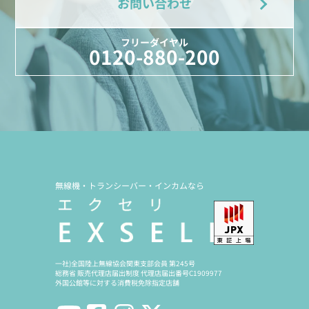
お問い合わせ
フリーダイヤル
0120-880-200
無線機・トランシーバー・インカムなら
一社)全国陸上無線協会関東支部会員 第245号
総務省 販売代理店届出制度 代理店届出番号C1909977
外国公館等に対する消費税免除指定店舗