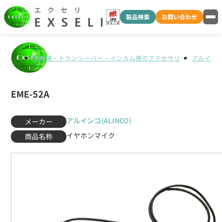
製品検索
お問い合わせ
無線機・トランシーバー・インカム用のアクセサリ
アルインコ(
EME-52A
アルインコ(ALINCO)
メーカー
イヤホンマイク
商品名称