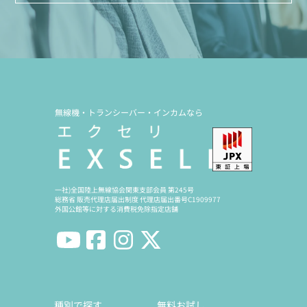
無線機・トランシーバー・インカムなら
一社)全国陸上無線協会関東支部会員 第245号
総務省 販売代理店届出制度 代理店届出番号C1909977
外国公館等に対する消費税免除指定店舗
種別で探す
無料お試し