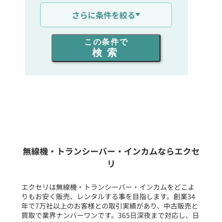
通信距離を選ぶ
さらに条件を絞る
出力を選ぶ
この条件で
検索
同時通話人数を選ぶ
販売
/
レンタル
/
リース
新品
/
中古
生産終了品を含む
無線機・トランシーバー・インカムならエクセ
リ
フリーワード入力(製品名等)
エクセリは無線機・トランシーバー・インカムをどこよ
りもお安く販売、レンタルする事を目指します。創業34
年で7万社以上のお客様との取引実績があり、中古販売と
選択条件をリセット
買取で業界ナンバーワンです。365日深夜まで対応し、日