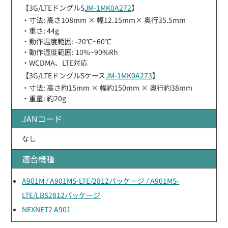
【3G/LTEドングルS
JM-1MK0A272
】
・寸法: 高さ108mm × 幅12.15mm× 奥行35.5mm
・重さ: 44g
・動作温度範囲: -20℃~60℃
・動作湿度範囲: 10%~90%Rh
・WCDMA、LTE対応
【3G/LTEドングルSケース
JM-1MK0A273
】
・寸法: 高さ約15mm × 幅約150mm × 奥行約38mm
・重量: 約20g
JANコード
なし
適合機種
A901M / A901MS-LTE/2812パッケージ / A901MS-
LTE/LBS2812パッケージ
NEXNET2 A901