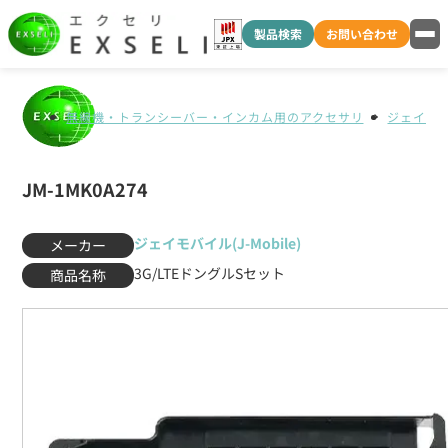
製品検索
お問い合わせ
無線機・トランシーバー・インカム用のアクセサリ
ジェイモバイ
JM-1MK0A274
ジェイモバイル(J-Mobile)
メーカー
3G/LTEドングルSセット
商品名称