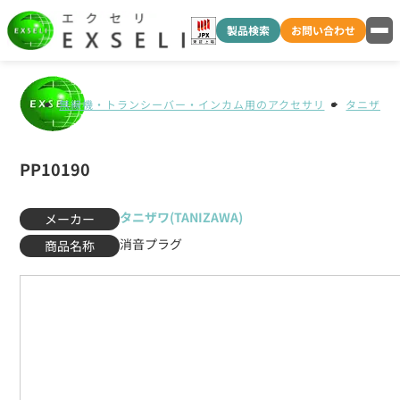
製品検索
お問い合わせ
無線機・トランシーバー・インカム用のアクセサリ
タニザワ(T
PP10190
タニザワ(TANIZAWA)
メーカー
消音プラグ
商品名称