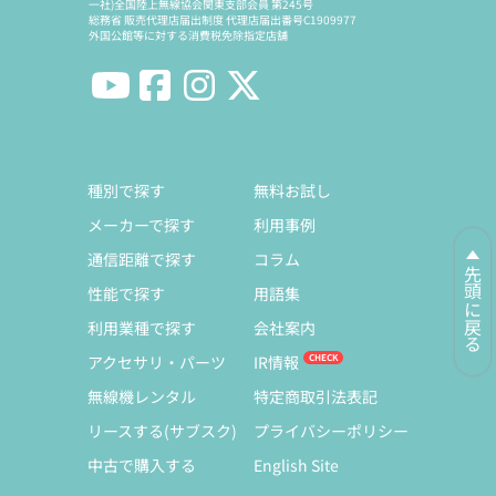
一社)全国陸上無線協会関東支部会員 第245号
総務省 販売代理店届出制度 代理店届出番号C1909977
外国公館等に対する消費税免除指定店舗
種別で探す
無料お試し
メーカーで探す
利用事例
通信距離で探す
コラム
先頭に戻る
性能で探す
用語集
利用業種で探す
会社案内
アクセサリ・パーツ
IR情報
無線機レンタル
特定商取引法表記
リースする(サブスク)
プライバシーポリシー
中古で購入する
English Site