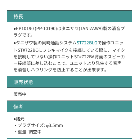
特長
●PP10190 (PP-10190)はタニザワ(TANIZAWA)製の消音プ
ラグです。
●タニザワ製の同時通話システム
ST722BLG
で操作ユニッ
トST#722BCにフレキマイクを接続している際に、マイク
を接続していない操作ユニットST#722BA背面のスピーカ
ー接続部に差し込むことで、ユニットより発生する音声
を消音しハウリングを防止することが出来ます。
販売状態
販売中
備考
●諸元
・プラグサイズ: φ3.5mm
・重量: 調査中