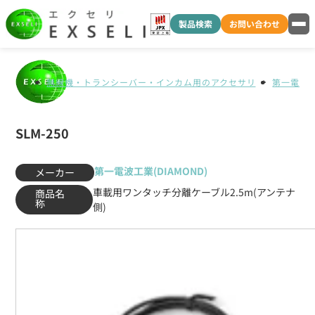
製品検索
お問い合わせ
無線機・トランシーバー・インカム用のアクセサリ
第一電波工業
SLM-250
第一電波工業(DIAMOND)
メーカー
車載用ワンタッチ分離ケーブル2.5m(アンテナ
商品名
称
側)