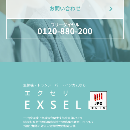
お問い合わせ
フリーダイヤル
0120-880-200
無線機・トランシーバー・インカムなら
一社)全国陸上無線協会関東支部会員 第245号
総務省 販売代理店届出制度 代理店届出番号C1909977
外国公館等に対する消費税免除指定店舗