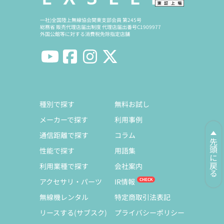
一社)全国陸上無線協会関東支部会員 第245号
総務省 販売代理店届出制度 代理店届出番号C1909977
外国公館等に対する消費税免除指定店舗
種別で探す
無料お試し
メーカーで探す
利用事例
通信距離で探す
コラム
先頭に戻る
性能で探す
用語集
利用業種で探す
会社案内
アクセサリ・パーツ
IR情報
無線機レンタル
特定商取引法表記
リースする(サブスク)
プライバシーポリシー