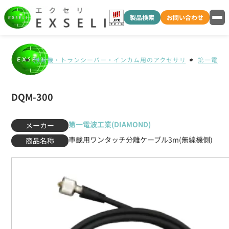
製品検索
お問い合わせ
無線機・トランシーバー・インカム用のアクセサリ
第一電波工業
DQM-300
第一電波工業(DIAMOND)
メーカー
車載用ワンタッチ分離ケーブル3m(無線機側)
商品名称