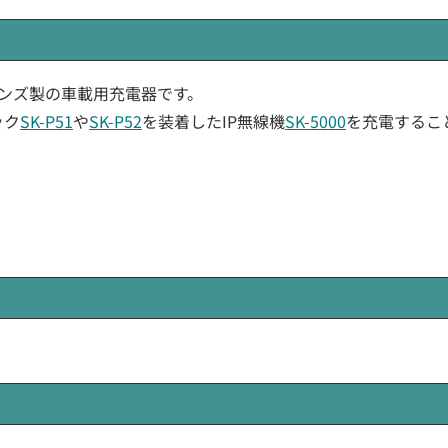
ョンズ製の車載用充電器です。
ック
SK-P51
や
SK-P52
を装着したIP無線機
SK-5000
を充電するこ