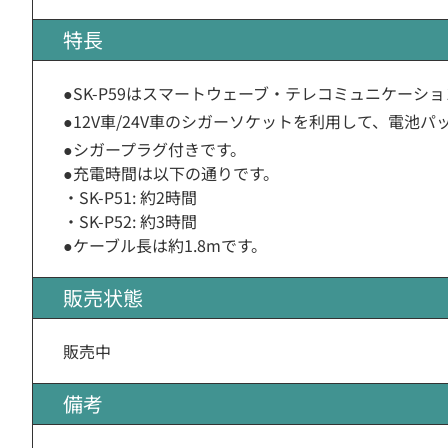
特長
●SK-P59はスマートウェーブ・テレコミュニケーシ
●12V車/24V車のシガーソケットを利用して、電池パ
●シガープラグ付きです。
●充電時間は以下の通りです。
・SK-P51: 約2時間
・SK-P52: 約3時間
●ケーブル長は約1.8mです。
販売状態
販売中
備考