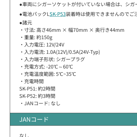
●車両にシガーソケットが付いていない場合は、シガ
●電池パックL
SK-P53
装着時は使用できませんのでご
●諸元
・寸法: 高さ46mm × 幅70mm × 奥行き44mm
・重量: 約150g
・入力電圧: 12V/24V
・入力電流: 1.0A(12V)/0.5A(24V-Typ)
・入力端子形状: シガープラグ
・充電方式: -20℃～60℃
・充電温度範囲: 5℃~35℃
・充電時間
SK-P51: 約2時間
SK-P52: 約3時間
・JANコード: なし
JANコード
なし