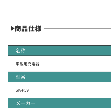
商品仕様
名称
車載用充電器
型番
SK-P59
メーカー