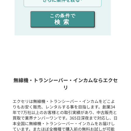
出力を選ぶ
この条件で
検索
同時通話人数を選ぶ
販売
/
レンタル
/
リース
新品
/
中古
生産終了品を含む
無線機・トランシーバー・インカムならエクセ
リ
フリーワード入力(製品名等)
エクセリは無線機・トランシーバー・インカムをどこよ
りもお安く販売、レンタルする事を目指します。創業34
年で7万社以上のお客様との取引実績があり、中古販売と
選択条件をリセット
買取で業界ナンバーワンです。365日深夜まで対応し、日
本全国に無線機・トランシーバー・インカムをお届けし
ています。またほぼ全機種で購入前の無料お試しが可能