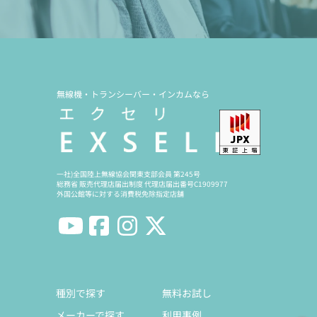
無線機・トランシーバー・インカムなら
一社)全国陸上無線協会関東支部会員 第245号
総務省 販売代理店届出制度 代理店届出番号C1909977
外国公館等に対する消費税免除指定店舗
種別で探す
無料お試し
メーカーで探す
利用事例