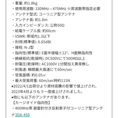
・重量: 約1.8kg
・使用周波数: 330MHz～470MHz ※周波数帯指定必要
・アンテナ型式: コーリニア型アンテナ
・アンテナ長: 約1.8m
・入力インピーダンス: 公称50Ω
・給電ケーブル長: 約60cm
・VSWR: 帯域内1.3以下
・利得(標準値): 6.65dBi
・接栓: N-J型
・指向性(標準値): E面半値幅±12°、H面無指向性
・絶縁抵抗(乾燥時): DC500Vにて500MΩ以上
・耐電圧(乾燥時): AC1000V 1分間加え異常無し
・耐風速: 瞬間最大風速にて60m/sec
・受風面積: 約0.05㎡
・最大受風荷重: 60m/sec時約115N
●2022/4/1出荷分より資材高騰の影響で値上げされ、
2023年4月よりもう一度値上げされました。
●他にも以下のアンテナがあります。
【カージオイド指向性】
・400MHz帯 避雷針付き反射素子付コーリニア型アンテ
ナ
3DA-450