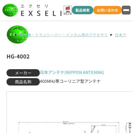
製品検索
お問い合わせ
無線機・トランシーバー・インカム用のアクセサリ
日本アンテナ
HG-4002
日本アンテナ(NIPPON ANTENNA)
メーカー
400MHz帯コーリニア型アンテナ
商品名称